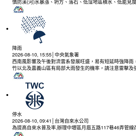
慎防溪(河)水暴漲、坍方、落石、低窪地區積水、低能見
降雨
2026-08-10, 15:55│中央氣象署
西南風影響及午後對流雲系發展旺盛，易有短延時強降雨，
竹以北及嘉義山區有局部大雨發生的機率，請注意雷擊及
停水
2026-08-10, 09:41│台灣自來水公司
為提高自來水普及率,辦理中壢區月眉五路117巷46弄管