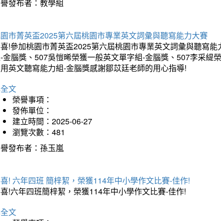
榮譽發布者：教學組
桃園市菁英盃2025第六屆桃園市專業英文詞彙與聽寫能力大賽
喜!參加桃園市菁英盃2025第六屆桃園市專業英文詞彙與聽寫能
-金腦獎、507吳愷晞榮獲一般英文單字組-金腦獎、507李采緹
實用英文聽寫能力組-金腦獎感謝鄒苡廷老師的用心指導!
詳全文
榮譽事項：
發佈單位：
建立時間：2025-06-27
瀏覽次數：481
榮譽發布者：孫玉嵐
喜! 六年四班 簡梓絜，榮獲114年中小學作文比賽-佳作!
喜!六年四班簡梓絜，榮獲114年中小學作文比賽-佳作!
詳全文