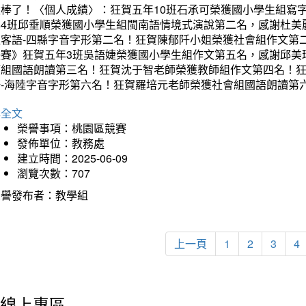
太棒了！〈個人成績〉：狂賀五年10班石承可榮獲國小學生組寫
年4班邱垂順榮獲國小學生組閩南語情境式演說第二名，感謝杜美
組客語-四縣字音字形第二名！狂賀陳郁阡小姐榮獲社會組作文第
決賽》狂賀五年3班吳語婕榮獲國小學生組作文第五名，感謝邱美
師組國語朗讀第三名！狂賀沈于智老師榮獲教師組作文第四名！
語-海陸字音字形第六名！狂賀羅培元老師榮獲社會組國語朗讀第
詳全文
榮譽事項：桃園區競賽
發佈單位：教務處
建立時間：2025-06-09
瀏覽次數：707
榮譽發布者：教學組
上一頁
1
2
3
4
線上專區