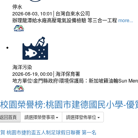
停水
2026-08-03, 10:01│台灣自來水公司
辦理龍潭給水廠高壓電氣設備檢驗 等三合一工程
more...
海洋污染
2026-05-19, 00:00│海洋保育署
地方單位\金門縣政府\環境保護局：新加坡籍油輪Sun Mer
校園榮譽榜:桃園市建德國民小學-優
返回首頁
請選擇榮譽事項
請選擇發佈單位
賀 桃園市捷豹盃五人制足球假日聯賽 第一名