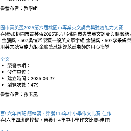
榮譽發布者：教學組
桃園市菁英盃2025第六屆桃園市專業英文詞彙與聽寫能力大賽
喜!參加桃園市菁英盃2025第六屆桃園市專業英文詞彙與聽寫能
-金腦獎、507吳愷晞榮獲一般英文單字組-金腦獎、507李采緹
實用英文聽寫能力組-金腦獎感謝鄒苡廷老師的用心指導!
詳全文
榮譽事項：
發佈單位：
建立時間：2025-06-27
瀏覽次數：479
榮譽發布者：孫玉嵐
喜! 六年四班 簡梓絜，榮獲114年中小學作文比賽-佳作!
喜!六年四班簡梓絜，榮獲114年中小學作文比賽-佳作!