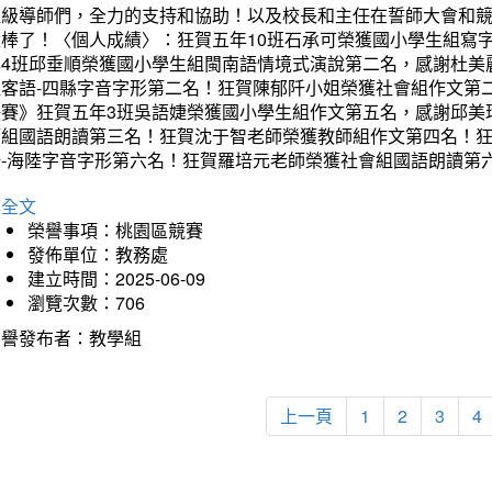
班級導師們，全力的支持和協助！以及校長和主任在誓師大會和
太棒了！〈個人成績〉：狂賀五年10班石承可榮獲國小學生組寫
年4班邱垂順榮獲國小學生組閩南語情境式演說第二名，感謝杜美
組客語-四縣字音字形第二名！狂賀陳郁阡小姐榮獲社會組作文第
決賽》狂賀五年3班吳語婕榮獲國小學生組作文第五名，感謝邱美
師組國語朗讀第三名！狂賀沈于智老師榮獲教師組作文第四名！
語-海陸字音字形第六名！狂賀羅培元老師榮獲社會組國語朗讀第
詳全文
榮譽事項：桃園區競賽
發佈單位：教務處
建立時間：2025-06-09
瀏覽次數：706
榮譽發布者：教學組
上一頁
1
2
3
4