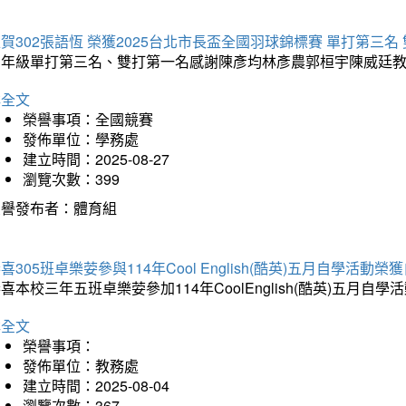
賀302張語恆 榮獲2025台北市長盃全國羽球錦標賽 單打第三名
三年級單打第三名、雙打第一名感謝陳彥均林彥農郭桓宇陳威廷
詳全文
榮譽事項：全國競賽
發佈單位：學務處
建立時間：2025-08-27
瀏覽次數：399
榮譽發布者：體育組
喜305班卓樂荌參與114年Cool English(酷英)五月自學活動
喜本校三年五班卓樂荌參加114年CoolEnglish(酷英)五
詳全文
榮譽事項：
發佈單位：教務處
建立時間：2025-08-04
瀏覽次數：367