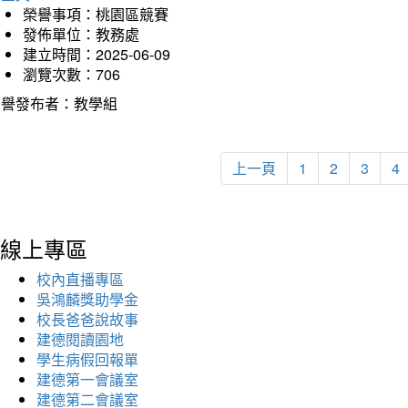
榮譽事項：桃園區競賽
發佈單位：教務處
建立時間：2025-06-09
瀏覽次數：706
榮譽發布者：教學組
上一頁
1
2
3
4
線上專區
校內直播專區
吳鴻麟獎助學金
校長爸爸說故事
建德閱讀園地
學生病假回報單
建德第一會議室
建德第二會議室