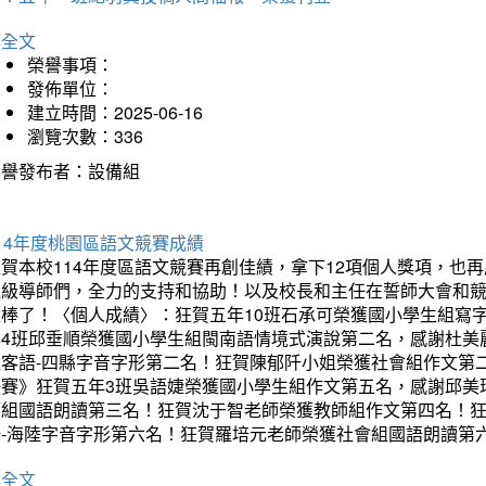
詳全文
榮譽事項：
發佈單位：
建立時間：2025-06-16
瀏覽次數：336
榮譽發布者：設備組
14年度桃園區語文競賽成績
狂賀本校114年度區語文競賽再創佳績，拿下12項個人獎項，
班級導師們，全力的支持和協助！以及校長和主任在誓師大會和
太棒了！〈個人成績〉：狂賀五年10班石承可榮獲國小學生組寫
年4班邱垂順榮獲國小學生組閩南語情境式演說第二名，感謝杜美
組客語-四縣字音字形第二名！狂賀陳郁阡小姐榮獲社會組作文第
決賽》狂賀五年3班吳語婕榮獲國小學生組作文第五名，感謝邱美
師組國語朗讀第三名！狂賀沈于智老師榮獲教師組作文第四名！
語-海陸字音字形第六名！狂賀羅培元老師榮獲社會組國語朗讀第
詳全文