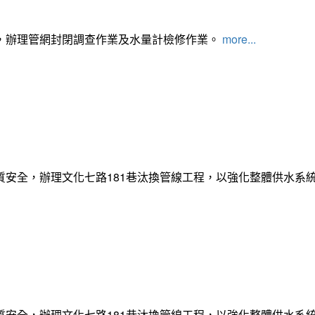
，辦理管網封閉調查作業及水量計檢修作業。
more...
質安全，辦理文化七路181巷汰換管線工程，以強化整體供水系
質安全，辦理文化七路181巷汰換管線工程，以強化整體供水系