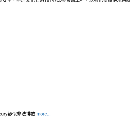
cury疑似非法排放
more...