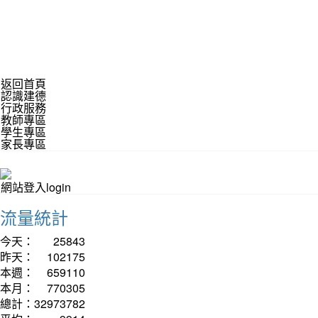
返回首頁
認識建德
行政服務
教師專區
學生專區
家長專區
網站登入login
流量統計
今天：
25843
昨天：
102175
本週：
659110
本月：
770305
總計：
32973782