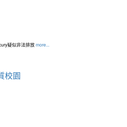
cury疑似非法排放
more...
質校園