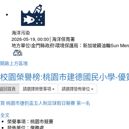
海洋污染
2026-05-19, 00:00│海洋保育署
地方單位\金門縣政府\環境保護局：新加坡籍油輪Sun Mer
開啟上方區塊
校園榮譽榜:桃園市建德國民小學-優
返回首頁
請選擇榮譽事項
請選擇發佈單位
賀 桃園市捷豹盃五人制足球假日聯賽 第一名
詳全文
榮譽事項：桃園市競賽
發佈單位：學務處