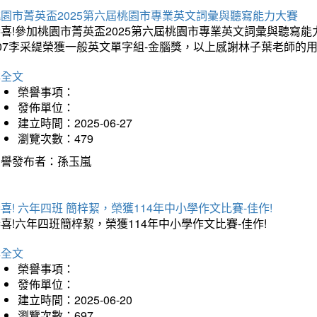
桃園市菁英盃2025第六屆桃園市專業英文詞彙與聽寫能力大賽
喜!參加桃園市菁英盃2025第六屆桃園市專業英文詞彙與聽寫能力
07李采緹榮獲一般英文單字組-金腦獎，以上感謝林子葉老師的用
詳全文
榮譽事項：
發佈單位：
建立時間：2025-06-27
瀏覽次數：479
榮譽發布者：孫玉嵐
喜! 六年四班 簡梓絜，榮獲114年中小學作文比賽-佳作!
喜!六年四班簡梓絜，榮獲114年中小學作文比賽-佳作!
詳全文
榮譽事項：
發佈單位：
建立時間：2025-06-20
瀏覽次數：697