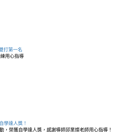
 雙打第一名
教練用心指導
榮獲自學達人獎！
月自學活動，榮獲自學達人獎，感謝導師邱業燦老師用心指導！