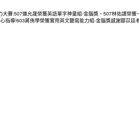
大賽:507連允晟榮獲英語單字神童組-金腦獎、507林佑譯榮獲
心指導!603蔣侑學榮獲實用英文聽寫能力組-金腦獎感謝鄒苡廷