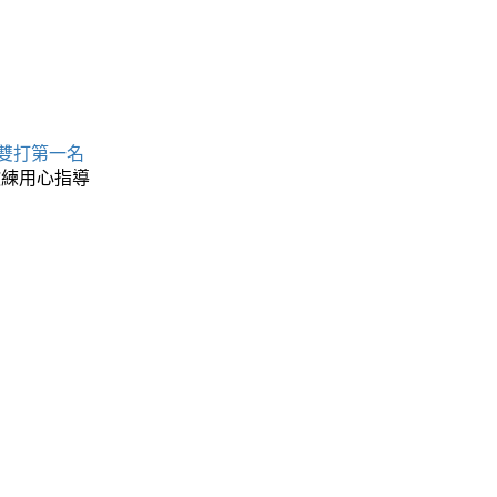
 雙打第一名
教練用心指導
名