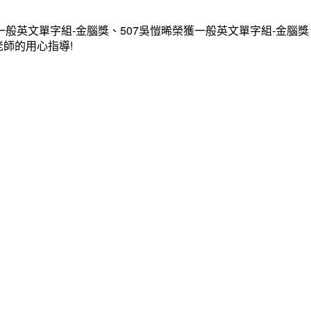
一般英文單字組-金腦獎、507吳愷晞榮獲一般英文單字組-金腦獎
老師的用心指導!