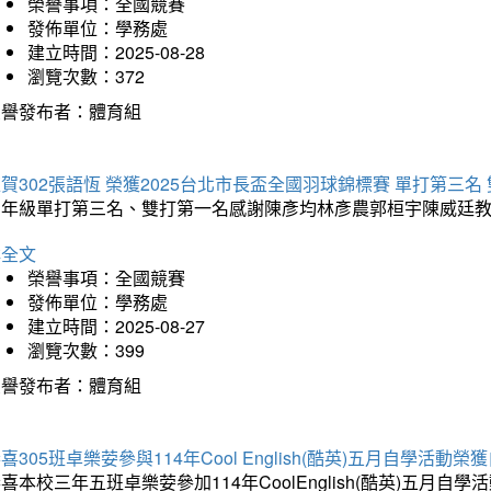
榮譽事項：全國競賽
發佈單位：學務處
建立時間：2025-08-28
瀏覽次數：372
榮譽發布者：體育組
賀302張語恆 榮獲2025台北市長盃全國羽球錦標賽 單打第三名
三年級單打第三名、雙打第一名感謝陳彥均林彥農郭桓宇陳威廷
詳全文
榮譽事項：全國競賽
發佈單位：學務處
建立時間：2025-08-27
瀏覽次數：399
榮譽發布者：體育組
喜305班卓樂荌參與114年Cool English(酷英)五月自學活動
喜本校三年五班卓樂荌參加114年CoolEnglish(酷英)五