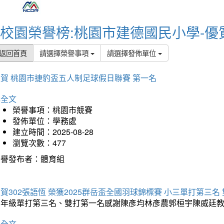
校園榮譽榜:桃園市建德國民小學-優
返回首頁
請選擇榮譽事項
請選擇發佈單位
賀 桃園市捷豹盃五人制足球假日聯賽 第一名
詳全文
榮譽事項：桃園市競賽
發佈單位：學務處
建立時間：2025-08-28
瀏覽次數：477
榮譽發布者：體育組
賀302張語恆 榮獲2025群岳盃全國羽球錦標賽 小三單打第三名
三年級單打第三名、雙打第一名感謝陳彥均林彥農郭桓宇陳威廷
詳全文