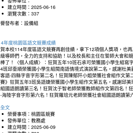
發佈單位：
建立時間：2025-06-16
瀏覽次數：337
榮譽發布者：設備組
14年度桃園區語文競賽成績
狂賀本校114年度區語文競賽再創佳績，拿下12項個人獎項，
班級導師們，全力的支持和協助！以及校長和主任在誓師大會和
太棒了！〈個人成績〉：狂賀五年10班石承可榮獲國小學生組寫
年4班邱垂順榮獲國小學生組閩南語情境式演說第二名，感謝杜美
組客語-四縣字音字形第二名！狂賀陳郁阡小姐榮獲社會組作文第
決賽》狂賀五年3班吳語婕榮獲國小學生組作文第五名，感謝邱美
師組國語朗讀第三名！狂賀沈于智老師榮獲教師組作文第四名！
語-海陸字音字形第六名！狂賀羅培元老師榮獲社會組國語朗讀第
詳全文
榮譽事項：桃園區競賽
發佈單位：教務處
建立時間：2025-06-09