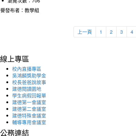
瀏覽次數：706
榮譽發布者：教學組
上一頁
1
2
3
4
線上專區
校內直播專區
吳鴻麟獎助學金
校長爸爸說故事
建德閱讀園地
學生病假回報單
建德第一會議室
建德第二會議室
建德特殊會議室
輔導專用會議室
公務連結