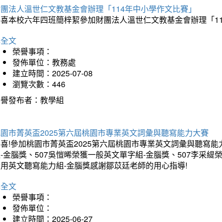
財團法人溫世仁文教基金會辦理「114年中小學作文比賽」
恭喜本校六年四班簡梓絜參加財團法人溫世仁文教基金會辦理「1
詳全文
榮譽事項：
發佈單位：教務處
建立時間：2025-07-08
瀏覽次數：446
榮譽發布者：教學組
桃園市菁英盃2025第六屆桃園市專業英文詞彙與聽寫能力大賽
喜!參加桃園市菁英盃2025第六屆桃園市專業英文詞彙與聽寫能
-金腦獎、507吳愷晞榮獲一般英文單字組-金腦獎、507李采緹
實用英文聽寫能力組-金腦獎感謝鄒苡廷老師的用心指導!
詳全文
榮譽事項：
發佈單位：
建立時間：2025-06-27