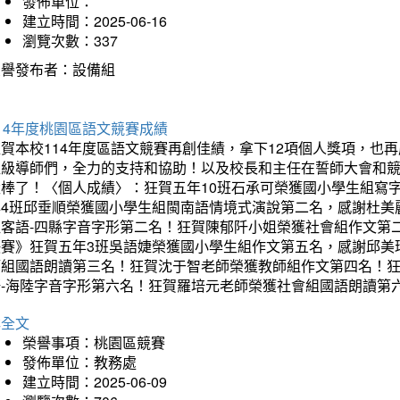
發佈單位：
建立時間：2025-06-16
瀏覽次數：337
榮譽發布者：設備組
14年度桃園區語文競賽成績
狂賀本校114年度區語文競賽再創佳績，拿下12項個人獎項，
班級導師們，全力的支持和協助！以及校長和主任在誓師大會和
太棒了！〈個人成績〉：狂賀五年10班石承可榮獲國小學生組寫
年4班邱垂順榮獲國小學生組閩南語情境式演說第二名，感謝杜美
組客語-四縣字音字形第二名！狂賀陳郁阡小姐榮獲社會組作文第
決賽》狂賀五年3班吳語婕榮獲國小學生組作文第五名，感謝邱美
師組國語朗讀第三名！狂賀沈于智老師榮獲教師組作文第四名！
語-海陸字音字形第六名！狂賀羅培元老師榮獲社會組國語朗讀第
詳全文
榮譽事項：桃園區競賽
發佈單位：教務處
建立時間：2025-06-09