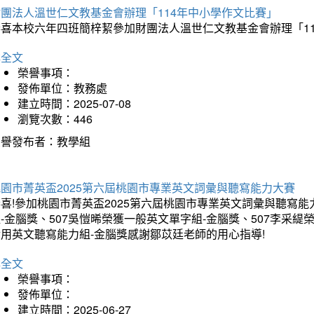
財團法人溫世仁文教基金會辦理「114年中小學作文比賽」
恭喜本校六年四班簡梓絜參加財團法人溫世仁文教基金會辦理「1
詳全文
榮譽事項：
發佈單位：教務處
建立時間：2025-07-08
瀏覽次數：446
榮譽發布者：教學組
桃園市菁英盃2025第六屆桃園市專業英文詞彙與聽寫能力大賽
喜!參加桃園市菁英盃2025第六屆桃園市專業英文詞彙與聽寫能
-金腦獎、507吳愷晞榮獲一般英文單字組-金腦獎、507李采緹
實用英文聽寫能力組-金腦獎感謝鄒苡廷老師的用心指導!
詳全文
榮譽事項：
發佈單位：
建立時間：2025-06-27