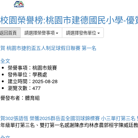
校園榮譽榜:桃園市建德國民小學-優
返回首頁
請選擇榮譽事項
請選擇發佈單位
賀 桃園市捷豹盃五人制足球假日聯賽 第一名
詳全文
榮譽事項：桃園市競賽
發佈單位：學務處
建立時間：2025-08-28
瀏覽次數：477
榮譽發布者：體育組
賀302張語恆 榮獲2025群岳盃全國羽球錦標賽 小三單打第三名
三年級單打第三名、雙打第一名感謝陳彥均林彥農郭桓宇陳威廷
詳全文