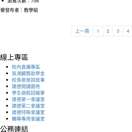
瀏覽次數：706
榮譽發布者：教學組
上一頁
1
2
3
4
線上專區
校內直播專區
吳鴻麟獎助學金
校長爸爸說故事
建德閱讀園地
學生病假回報單
建德第一會議室
建德第二會議室
建德特殊會議室
輔導專用會議室
公務連結