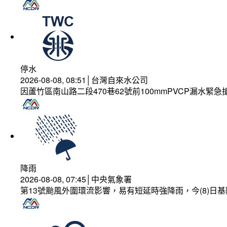
停水
2026-08-08, 08:51│台灣自來水公司
因蘆竹區南山路二段470巷62號前100mmPVCP漏水緊急
降雨
2026-08-08, 07:45│中央氣象署
第13號颱風外圍環流影響，易有短延時強降雨，今(8)