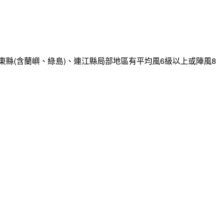
縣(含蘭嶼、綠島)、連江縣局部地區有平均風6級以上或陣風8