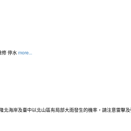
搶修 停水
more...
日基隆北海岸及臺中以北山區有局部大雨發生的機率，請注意雷擊