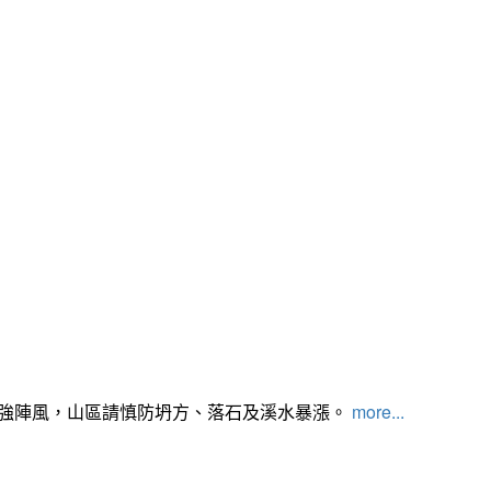
及強陣風，山區請慎防坍方、落石及溪水暴漲。
more...