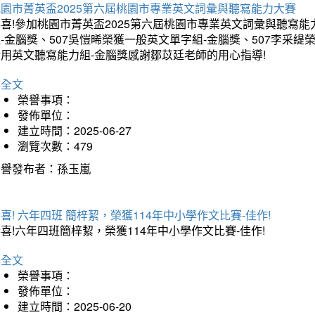
桃園市菁英盃2025第六屆桃園市專業英文詞彙與聽寫能力大賽
喜!參加桃園市菁英盃2025第六屆桃園市專業英文詞彙與聽寫能
-金腦獎、507吳愷晞榮獲一般英文單字組-金腦獎、507李采緹
實用英文聽寫能力組-金腦獎感謝鄒苡廷老師的用心指導!
詳全文
榮譽事項：
發佈單位：
建立時間：2025-06-27
瀏覽次數：479
榮譽發布者：孫玉嵐
喜! 六年四班 簡梓絜，榮獲114年中小學作文比賽-佳作!
喜!六年四班簡梓絜，榮獲114年中小學作文比賽-佳作!
詳全文
榮譽事項：
發佈單位：
建立時間：2025-06-20