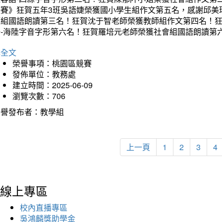
決賽》狂賀五年3班吳語婕榮獲國小學生組作文第五名，感謝邱美
師組國語朗讀第三名！狂賀沈于智老師榮獲教師組作文第四名！
語-海陸字音字形第六名！狂賀羅培元老師榮獲社會組國語朗讀第
詳全文
榮譽事項：桃園區競賽
發佈單位：教務處
建立時間：2025-06-09
瀏覽次數：706
榮譽發布者：教學組
上一頁
1
2
3
4
線上專區
校內直播專區
吳鴻麟獎助學金