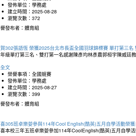
發佈單位：學務處
建立時間：2025-08-28
瀏覽次數：372
榮譽發布者：體育組
賀302張語恆 榮獲2025台北市長盃全國羽球錦標賽 單打第三名
三年級單打第三名、雙打第一名感謝陳彥均林彥農郭桓宇陳威廷
詳全文
榮譽事項：全國競賽
發佈單位：學務處
建立時間：2025-08-27
瀏覽次數：399
榮譽發布者：體育組
喜305班卓樂荌參與114年Cool English(酷英)五月自學活動
喜本校三年五班卓樂荌參加114年CoolEnglish(酷英)五