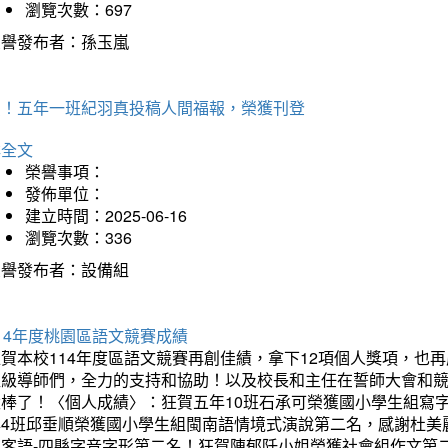
瀏覽次數：697
榮譽發布者：孫玉嵐
賀！五年一班紀羽真投稿人間福報，榮獲刊登
詳全文
榮譽事項：
發佈單位：
建立時間：2025-06-16
瀏覽次數：336
榮譽發布者：設備組
14年度桃園區語文競賽成績
狂賀本校114年度區語文競賽再創佳績，拿下12項個人獎項，
班級導師們，全力的支持和協助！以及校長和主任在誓師大會和
太棒了！〈個人成績〉：狂賀五年10班石承可榮獲國小學生組寫
年4班邱垂順榮獲國小學生組閩南語情境式演說第二名，感謝杜美
組客語-四縣字音字形第二名！狂賀陳郁阡小姐榮獲社會組作文第