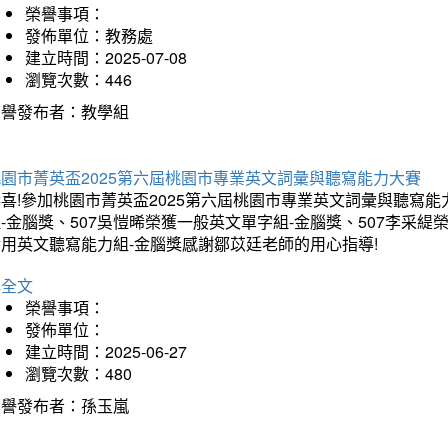
榮譽事項：
發佈單位：教務處
建立時間：2025-07-08
瀏覽次數：446
榮譽發布者：教學組
桃園市菁英盃2025第六屆桃園市專業英文詞彙與聽寫能力大賽
喜!參加桃園市菁英盃2025第六屆桃園市專業英文詞彙與聽寫能
-金腦獎、507吳愷晞榮獲一般英文單字組-金腦獎、507李采緹
實用英文聽寫能力組-金腦獎感謝鄒苡廷老師的用心指導!
詳全文
榮譽事項：
發佈單位：
建立時間：2025-06-27
瀏覽次數：480
榮譽發布者：孫玉嵐