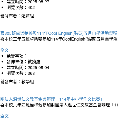
建立時間：2025-08-27
瀏覽次數：402
榮譽發布者：體育組
喜305班卓樂荌參與114年Cool English(酷英)五月自學活動
喜本校三年五班卓樂荌參加114年CoolEnglish(酷英)五
詳全文
榮譽事項：
發佈單位：教務處
建立時間：2025-08-04
瀏覽次數：368
榮譽發布者：教學組
財團法人溫世仁文教基金會辦理「114年中小學作文比賽」
恭喜本校六年四班簡梓絜參加財團法人溫世仁文教基金會辦理「1
詳全文