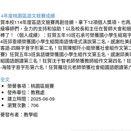
14年度桃園區語文競賽成績
狂賀本校114年度區語文競賽再創佳績，拿下12項個人獎項，
班級導師們，全力的支持和協助！以及校長和主任在誓師大會和
太棒了！〈個人成績〉：狂賀五年10班石承可榮獲國小學生組寫
年4班邱垂順榮獲國小學生組閩南語情境式演說第二名，感謝杜美
組客語-四縣字音字形第二名！狂賀陳郁阡小姐榮獲社會組作文第
決賽》狂賀五年3班吳語婕榮獲國小學生組作文第五名，感謝邱美
師組國語朗讀第三名！狂賀沈于智老師榮獲教師組作文第四名！
語-海陸字音字形第六名！狂賀羅培元老師榮獲社會組國語朗讀第
詳全文
榮譽事項：桃園區競賽
發佈單位：教務處
建立時間：2025-06-09
瀏覽次數：706
榮譽發布者：教學組