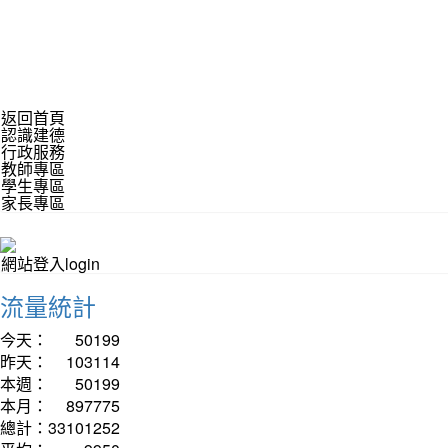
返回首頁
認識建德
行政服務
教師專區
學生專區
家長專區
網站登入login
流量統計
今天：
50199
昨天：
103114
本週：
50199
本月：
897775
總計：
33101252