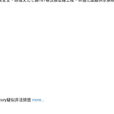
cury疑似非法排放
more...