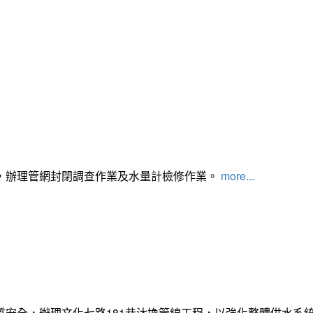
，辦理管網封閉調查作業及水量計檢修作業。
more...
質安全，辦理文化七路181巷汰換管線工程，以強化整體供水系