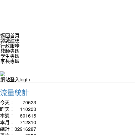
返回首頁
認識建德
行政服務
教師專區
學生專區
家長專區
網站登入login
流量統計
今天：
70523
昨天：
110203
本週：
601615
本月：
712810
總計：
32916287