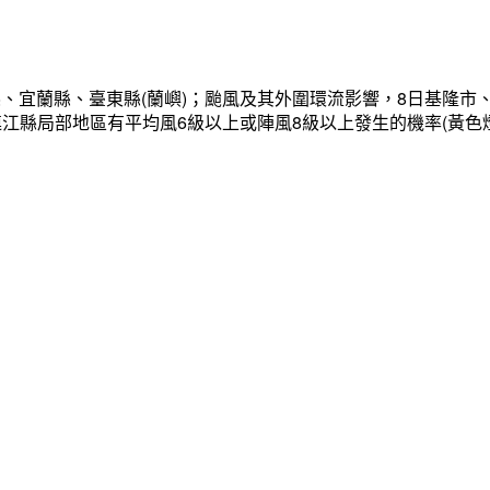
、宜蘭縣、臺東縣(蘭嶼)；颱風及其外圍環流影響，8日基隆市
連江縣局部地區有平均風6級以上或陣風8級以上發生的機率(黃色