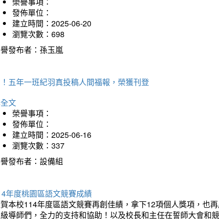
榮譽事項：
發佈單位：
建立時間：2025-06-20
瀏覽次數：698
榮譽發布者：孫玉嵐
賀！五年一班紀羽真投稿人間福報，榮獲刊登
詳全文
榮譽事項：
發佈單位：
建立時間：2025-06-16
瀏覽次數：337
榮譽發布者：設備組
14年度桃園區語文競賽成績
狂賀本校114年度區語文競賽再創佳績，拿下12項個人獎項，
班級導師們，全力的支持和協助！以及校長和主任在誓師大會和