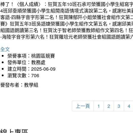
太棒了！〈個人成績〉：狂賀五年10班石承可榮獲國小學生組寫
年4班邱垂順榮獲國小學生組閩南語情境式演說第二名，感謝杜美
組客語-四縣字音字形第二名！狂賀陳郁阡小姐榮獲社會組作文第
決賽》狂賀五年3班吳語婕榮獲國小學生組作文第五名，感謝邱美
師組國語朗讀第三名！狂賀沈于智老師榮獲教師組作文第四名！
語-海陸字音字形第六名！狂賀羅培元老師榮獲社會組國語朗讀第
詳全文
榮譽事項：桃園區競賽
發佈單位：教務處
建立時間：2025-06-09
瀏覽次數：706
榮譽發布者：教學組
上一頁
1
2
3
4
線上專區