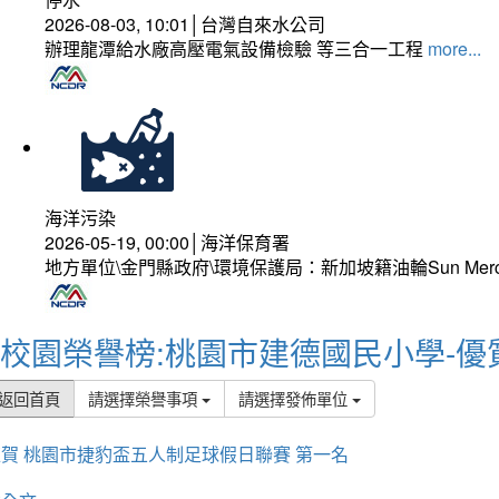
2026-08-03, 10:01│台灣自來水公司
辦理龍潭給水廠高壓電氣設備檢驗 等三合一工程
more...
海洋污染
2026-05-19, 00:00│海洋保育署
地方單位\金門縣政府\環境保護局：新加坡籍油輪Sun Mer
校園榮譽榜:桃園市建德國民小學-優
返回首頁
請選擇榮譽事項
請選擇發佈單位
賀 桃園市捷豹盃五人制足球假日聯賽 第一名