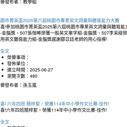
榮譽發布者：教學組
桃園市菁英盃2025第六屆桃園市專業英文詞彙與聽寫能力大賽
喜!參加桃園市菁英盃2025第六屆桃園市專業英文詞彙與聽寫能
-金腦獎、507吳愷晞榮獲一般英文單字組-金腦獎、507李采緹
實用英文聽寫能力組-金腦獎感謝鄒苡廷老師的用心指導!
詳全文
榮譽事項：
發佈單位：
建立時間：2025-06-27
瀏覽次數：480
榮譽發布者：孫玉嵐
喜! 六年四班 簡梓絜，榮獲114年中小學作文比賽-佳作!
喜!六年四班簡梓絜，榮獲114年中小學作文比賽-佳作!
詳全文