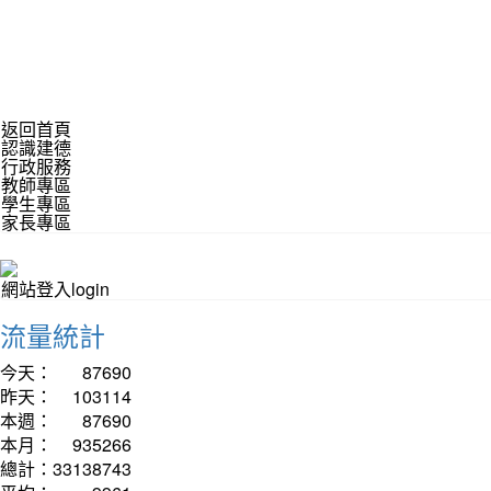
返回首頁
認識建德
行政服務
教師專區
學生專區
家長專區
網站登入login
流量統計
今天：
87690
昨天：
103114
本週：
87690
本月：
935266
總計：
33138743