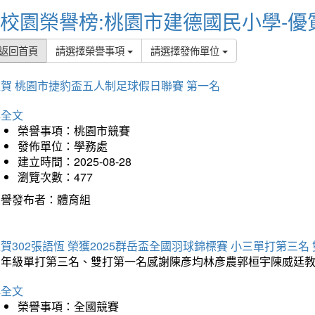
校園榮譽榜:桃園市建德國民小學-優
返回首頁
請選擇榮譽事項
請選擇發佈單位
賀 桃園市捷豹盃五人制足球假日聯賽 第一名
詳全文
榮譽事項：桃園市競賽
發佈單位：學務處
建立時間：2025-08-28
瀏覽次數：477
榮譽發布者：體育組
賀302張語恆 榮獲2025群岳盃全國羽球錦標賽 小三單打第三名
三年級單打第三名、雙打第一名感謝陳彥均林彥農郭桓宇陳威廷
詳全文
榮譽事項：全國競賽