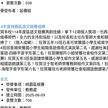
瀏覽次數：339
榮譽發布者：設備組
14年度桃園區語文競賽成績
狂賀本校114年度區語文競賽再創佳績，拿下12項個人獎項，
班級導師們，全力的支持和協助！以及校長和主任在誓師大會和
太棒了！〈個人成績〉：狂賀五年10班石承可榮獲國小學生組寫
年4班邱垂順榮獲國小學生組閩南語情境式演說第二名，感謝杜美
組客語-四縣字音字形第二名！狂賀陳郁阡小姐榮獲社會組作文第
決賽》狂賀五年3班吳語婕榮獲國小學生組作文第五名，感謝邱美
師組國語朗讀第三名！狂賀沈于智老師榮獲教師組作文第四名！
語-海陸字音字形第六名！狂賀羅培元老師榮獲社會組國語朗讀第
詳全文
榮譽事項：桃園區競賽
發佈單位：教務處
建立時間：2025-06-09
瀏覽次數：706
榮譽發布者：教學組