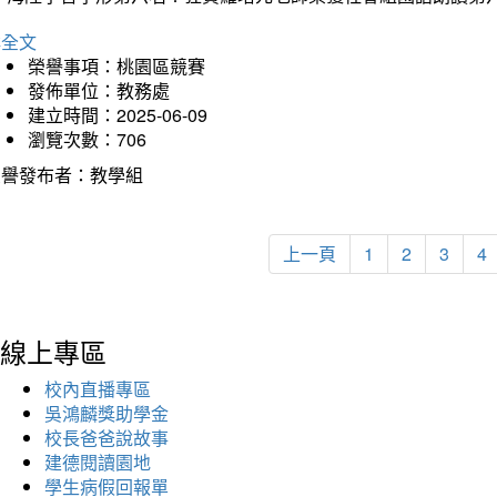
詳全文
榮譽事項：桃園區競賽
發佈單位：教務處
建立時間：2025-06-09
瀏覽次數：706
榮譽發布者：教學組
上一頁
1
2
3
4
線上專區
校內直播專區
吳鴻麟獎助學金
校長爸爸說故事
建德閱讀園地
學生病假回報單