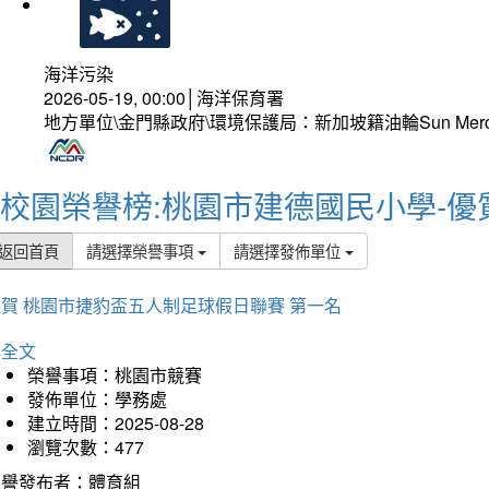
海洋污染
2026-05-19, 00:00│海洋保育署
地方單位\金門縣政府\環境保護局：新加坡籍油輪Sun Mer
校園榮譽榜:桃園市建德國民小學-優
返回首頁
請選擇榮譽事項
請選擇發佈單位
賀 桃園市捷豹盃五人制足球假日聯賽 第一名
詳全文
榮譽事項：桃園市競賽
發佈單位：學務處
建立時間：2025-08-28
瀏覽次數：477
榮譽發布者：體育組