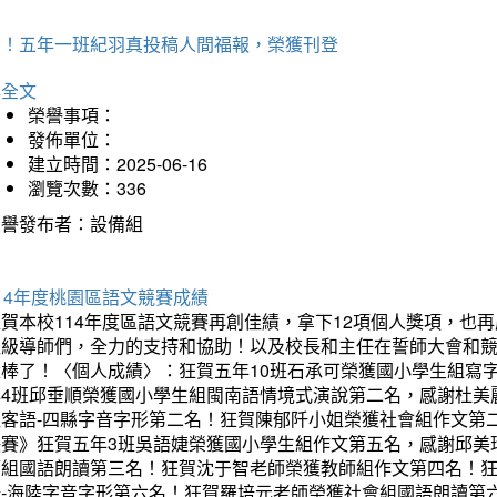
賀！五年一班紀羽真投稿人間福報，榮獲刊登
詳全文
榮譽事項：
發佈單位：
建立時間：2025-06-16
瀏覽次數：336
榮譽發布者：設備組
14年度桃園區語文競賽成績
狂賀本校114年度區語文競賽再創佳績，拿下12項個人獎項，
班級導師們，全力的支持和協助！以及校長和主任在誓師大會和
太棒了！〈個人成績〉：狂賀五年10班石承可榮獲國小學生組寫
年4班邱垂順榮獲國小學生組閩南語情境式演說第二名，感謝杜美
組客語-四縣字音字形第二名！狂賀陳郁阡小姐榮獲社會組作文第
決賽》狂賀五年3班吳語婕榮獲國小學生組作文第五名，感謝邱美
師組國語朗讀第三名！狂賀沈于智老師榮獲教師組作文第四名！
語-海陸字音字形第六名！狂賀羅培元老師榮獲社會組國語朗讀第