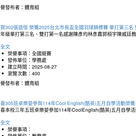
榮譽發布者：體育組
賀302張語恆 榮獲2025台北市長盃全國羽球錦標賽 單打第三名
三年級單打第三名、雙打第一名感謝陳彥均林彥農郭桓宇陳威廷
詳全文
榮譽事項：全國競賽
發佈單位：學務處
建立時間：2025-08-27
瀏覽次數：400
榮譽發布者：體育組
喜305班卓樂荌參與114年Cool English(酷英)五月自學活動
喜本校三年五班卓樂荌參加114年CoolEnglish(酷英)五
詳全文
榮譽事項：
發佈單位：教務處