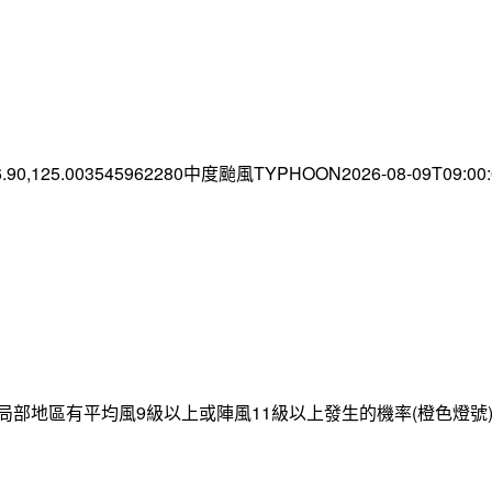
6.90,125.003545962280中度颱風TYPHOON2026-08-09T09:0
局部地區有平均風9級以上或陣風11級以上發生的機率(橙色燈號)