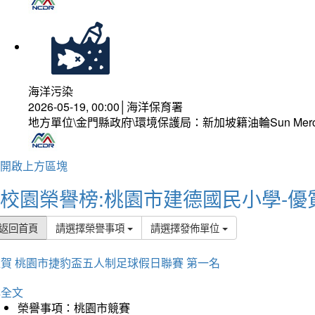
海洋污染
2026-05-19, 00:00│海洋保育署
地方單位\金門縣政府\環境保護局：新加坡籍油輪Sun Mer
開啟上方區塊
校園榮譽榜:桃園市建德國民小學-優
返回首頁
請選擇榮譽事項
請選擇發佈單位
賀 桃園市捷豹盃五人制足球假日聯賽 第一名
詳全文
榮譽事項：桃園市競賽