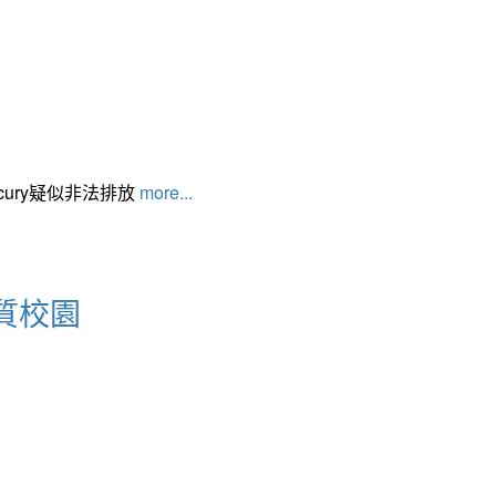
cury疑似非法排放
more...
質校園