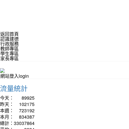
返回首頁
認識建德
行政服務
教師專區
學生專區
家長專區
網站登入login
流量統計
今天：
89925
昨天：
102175
本週：
723192
本月：
834387
總計：
33037864