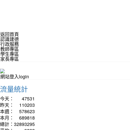
返回首頁
認識建德
行政服務
教師專區
學生專區
家長專區
網站登入login
流量統計
今天：
47531
昨天：
110203
本週：
578623
本月：
689818
總計：
32893295