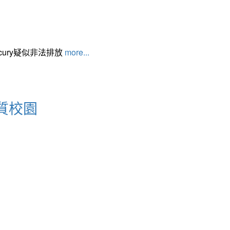
cury疑似非法排放
more...
質校園