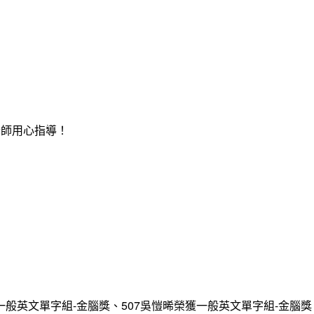
老師用心指導！
一般英文單字組-金腦獎、507吳愷晞榮獲一般英文單字組-金腦獎