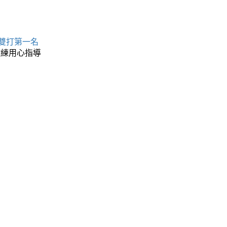
 雙打第一名
教練用心指導
名