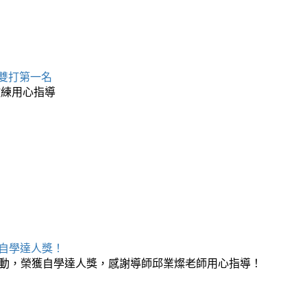
 雙打第一名
教練用心指導
榮獲自學達人獎！
月自學活動，榮獲自學達人獎，感謝導師邱業燦老師用心指導！