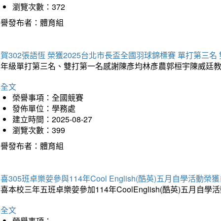
瀏覽次數：372
榮譽發布者：體育組
賀302張語恆 榮獲2025台北市長盃全國羽球錦標賽 單打第三名
三年級單打第三名、雙打第一名感謝陳彥均林彥農郭桓宇陳威廷
詳全文
榮譽事項：全國競賽
發佈單位：學務處
建立時間：2025-08-27
瀏覽次數：399
榮譽發布者：體育組
喜305班卓樂荌參與114年Cool English(酷英)五月自學活動
喜本校三年五班卓樂荌參加114年CoolEnglish(酷英)五
詳全文
榮譽事項：