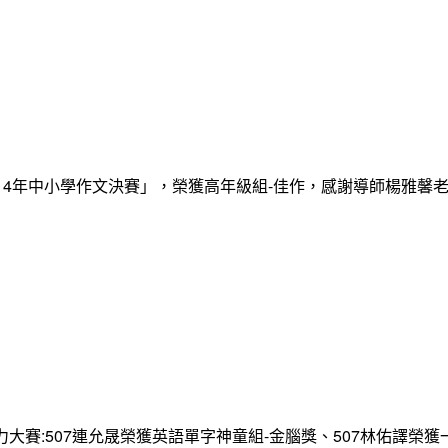
14年中小學作文決賽」，榮獲高年級組-佳作，感謝導師楊雅馨
大賽:507連允晟榮獲英語單字神童組-金腦獎、507林佑譯榮獲