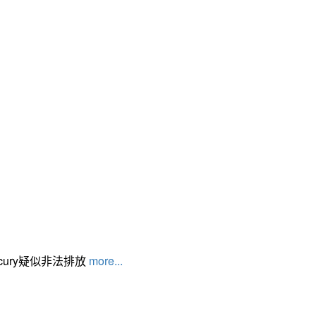
cury疑似非法排放
more...