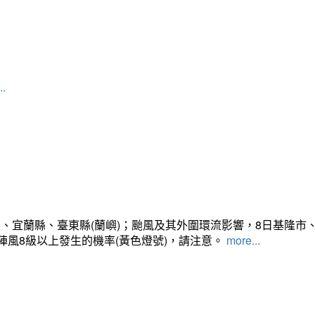
..
、宜蘭縣、臺東縣(蘭嶼)；颱風及其外圍環流影響，8日基隆市
陣風8級以上發生的機率(黃色燈號)，請注意。
more...