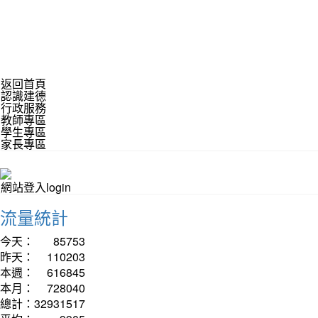
返回首頁
認識建德
行政服務
教師專區
學生專區
家長專區
網站登入login
流量統計
今天：
85753
昨天：
110203
本週：
616845
本月：
728040
總計：
32931517