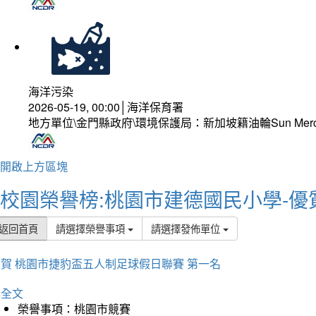
海洋污染
2026-05-19, 00:00│海洋保育署
地方單位\金門縣政府\環境保護局：新加坡籍油輪Sun Mer
開啟上方區塊
校園榮譽榜:桃園市建德國民小學-優
返回首頁
請選擇榮譽事項
請選擇發佈單位
賀 桃園市捷豹盃五人制足球假日聯賽 第一名
詳全文
榮譽事項：桃園市競賽