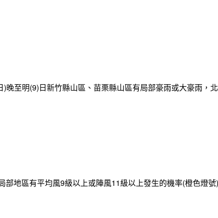
日)晚至明(9)日新竹縣山區、苗栗縣山區有局部豪雨或大豪雨，
局部地區有平均風9級以上或陣風11級以上發生的機率(橙色燈號)