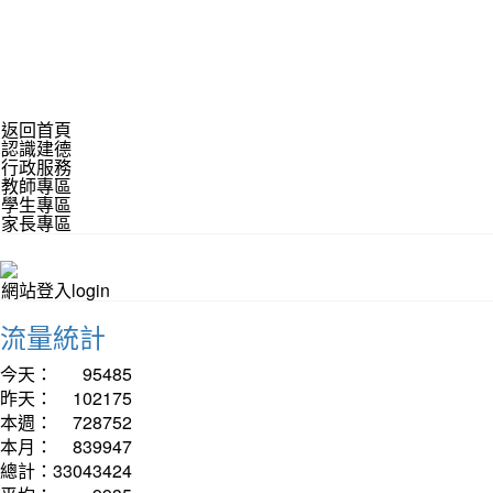
返回首頁
認識建德
行政服務
教師專區
學生專區
家長專區
網站登入login
流量統計
今天：
95485
昨天：
102175
本週：
728752
本月：
839947
總計：
33043424