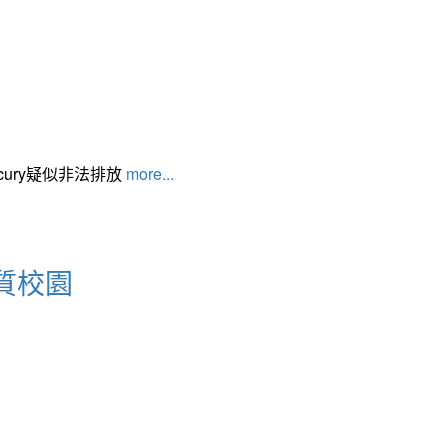
cury疑似非法排放
more...
質校園