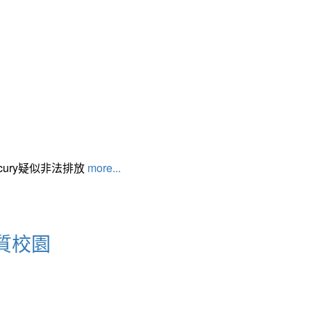
cury疑似非法排放
more...
質校園