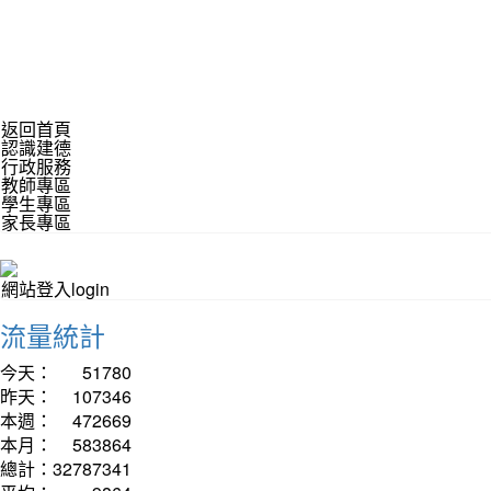
返回首頁
認識建德
行政服務
教師專區
學生專區
家長專區
網站登入login
流量統計
今天：
51780
昨天：
107346
本週：
472669
本月：
583864
總計：
32787341