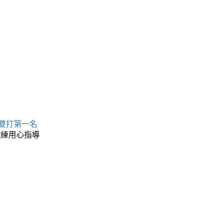
名
 雙打第一名
教練用心指導