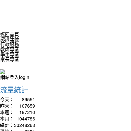
返回首頁
認識建德
行政服務
教師專區
學生專區
家長專區
網站登入login
流量統計
今天：
89551
昨天：
107659
本週：
197210
本月：
1044786
總計：
33248263