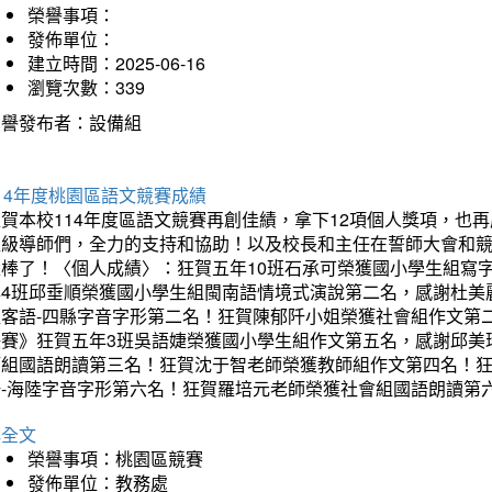
榮譽事項：
發佈單位：
建立時間：2025-06-16
瀏覽次數：339
榮譽發布者：設備組
14年度桃園區語文競賽成績
狂賀本校114年度區語文競賽再創佳績，拿下12項個人獎項，
班級導師們，全力的支持和協助！以及校長和主任在誓師大會和
太棒了！〈個人成績〉：狂賀五年10班石承可榮獲國小學生組寫
年4班邱垂順榮獲國小學生組閩南語情境式演說第二名，感謝杜美
組客語-四縣字音字形第二名！狂賀陳郁阡小姐榮獲社會組作文第
決賽》狂賀五年3班吳語婕榮獲國小學生組作文第五名，感謝邱美
師組國語朗讀第三名！狂賀沈于智老師榮獲教師組作文第四名！
語-海陸字音字形第六名！狂賀羅培元老師榮獲社會組國語朗讀第
詳全文
榮譽事項：桃園區競賽
發佈單位：教務處