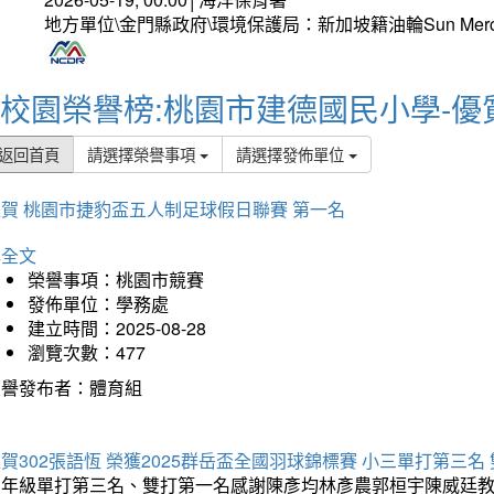
地方單位\金門縣政府\環境保護局：新加坡籍油輪Sun Mer
校園榮譽榜:桃園市建德國民小學-優
返回首頁
請選擇榮譽事項
請選擇發佈單位
賀 桃園市捷豹盃五人制足球假日聯賽 第一名
詳全文
榮譽事項：桃園市競賽
發佈單位：學務處
建立時間：2025-08-28
瀏覽次數：477
榮譽發布者：體育組
賀302張語恆 榮獲2025群岳盃全國羽球錦標賽 小三單打第三名
三年級單打第三名、雙打第一名感謝陳彥均林彥農郭桓宇陳威廷