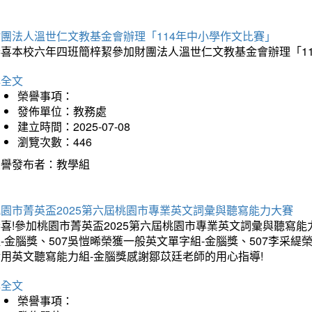
財團法人溫世仁文教基金會辦理「114年中小學作文比賽」
恭喜本校六年四班簡梓絜參加財團法人溫世仁文教基金會辦理「1
詳全文
榮譽事項：
發佈單位：教務處
建立時間：2025-07-08
瀏覽次數：446
榮譽發布者：教學組
桃園市菁英盃2025第六屆桃園市專業英文詞彙與聽寫能力大賽
喜!參加桃園市菁英盃2025第六屆桃園市專業英文詞彙與聽寫能
-金腦獎、507吳愷晞榮獲一般英文單字組-金腦獎、507李采緹
實用英文聽寫能力組-金腦獎感謝鄒苡廷老師的用心指導!
詳全文
榮譽事項：