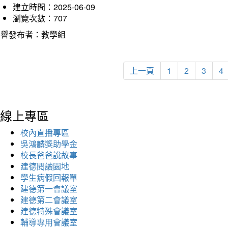
建立時間：2025-06-09
瀏覽次數：707
榮譽發布者：教學組
上一頁
1
2
3
4
線上專區
校內直播專區
吳鴻麟獎助學金
校長爸爸說故事
建德閱讀園地
學生病假回報單
建德第一會議室
建德第二會議室
建德特殊會議室
輔導專用會議室