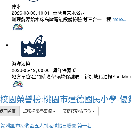
停水
2026-08-03, 10:01│台灣自來水公司
辦理龍潭給水廠高壓電氣設備檢驗 等三合一工程
more...
海洋污染
2026-05-19, 00:00│海洋保育署
地方單位\金門縣政府\環境保護局：新加坡籍油輪Sun Mer
校園榮譽榜:桃園市建德國民小學-優
返回首頁
請選擇榮譽事項
請選擇發佈單位
賀 桃園市捷豹盃五人制足球假日聯賽 第一名