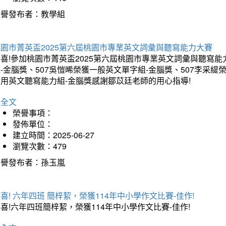
榮譽發布者：教學組
桃園市菁英盃2025第六屆桃園市專業英文詞彙與聽寫能力大賽
喜!參加桃園市菁英盃2025第六屆桃園市專業英文詞彙與聽寫能
-金腦獎、507吳愷晞榮獲一般英文單字組-金腦獎、507李采緹
實用英文聽寫能力組-金腦獎感謝鄒苡廷老師的用心指導!
詳全文
榮譽事項：
發佈單位：
建立時間：2025-06-27
瀏覽次數：479
榮譽發布者：孫玉嵐
喜! 六年四班 簡梓絜，榮獲114年中小學作文比賽-佳作!
喜!六年四班簡梓絜，榮獲114年中小學作文比賽-佳作!