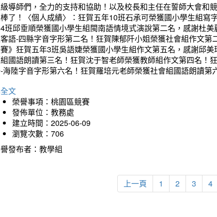
班級導師們，全力的支持和協助！以及校長和主任在誓師大會和
太棒了！〈個人成績〉：狂賀五年10班石承可榮獲國小學生組寫
年4班邱垂順榮獲國小學生組閩南語情境式演說第二名，感謝杜美
組客語-四縣字音字形第二名！狂賀陳郁阡小姐榮獲社會組作文第
決賽》狂賀五年3班吳語婕榮獲國小學生組作文第五名，感謝邱美
師組國語朗讀第三名！狂賀沈于智老師榮獲教師組作文第四名！
語-海陸字音字形第六名！狂賀羅培元老師榮獲社會組國語朗讀第
詳全文
榮譽事項：桃園區競賽
發佈單位：教務處
建立時間：2025-06-09
瀏覽次數：706
榮譽發布者：教學組
上一頁
1
2
3
4