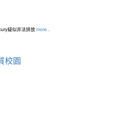
cury疑似非法排放
more...
質校園