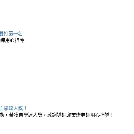
 雙打第一名
教練用心指導
榮獲自學達人獎！
月自學活動，榮獲自學達人獎，感謝導師邱業燦老師用心指導！