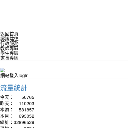
返回首頁
認識建德
行政服務
教師專區
學生專區
家長專區
網站登入login
流量統計
今天：
50765
昨天：
110203
本週：
581857
本月：
693052
總計：
32896529