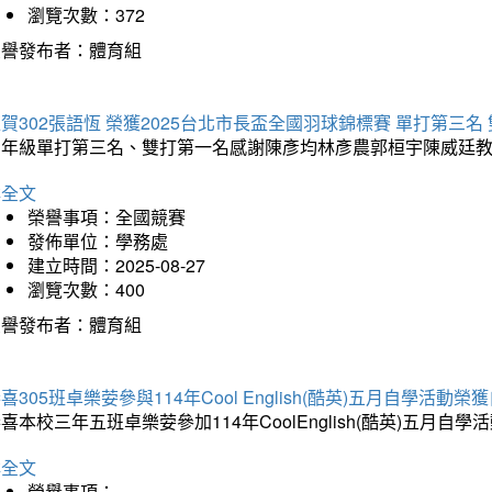
瀏覽次數：372
榮譽發布者：體育組
賀302張語恆 榮獲2025台北市長盃全國羽球錦標賽 單打第三名
三年級單打第三名、雙打第一名感謝陳彥均林彥農郭桓宇陳威廷
詳全文
榮譽事項：全國競賽
發佈單位：學務處
建立時間：2025-08-27
瀏覽次數：400
榮譽發布者：體育組
喜305班卓樂荌參與114年Cool English(酷英)五月自學活動
喜本校三年五班卓樂荌參加114年CoolEnglish(酷英)五
詳全文
榮譽事項：