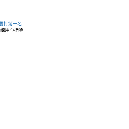
 雙打第一名
教練用心指導
名