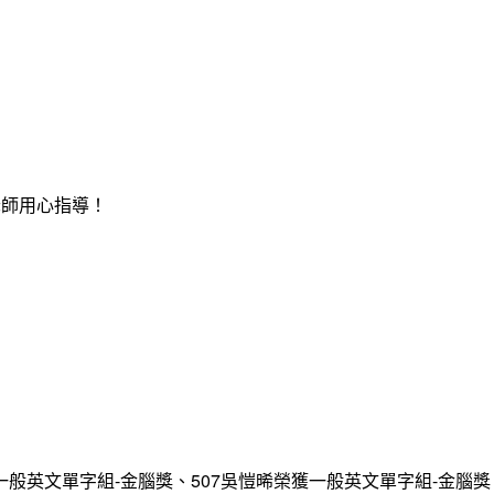
老師用心指導！
一般英文單字組-金腦獎、507吳愷晞榮獲一般英文單字組-金腦獎