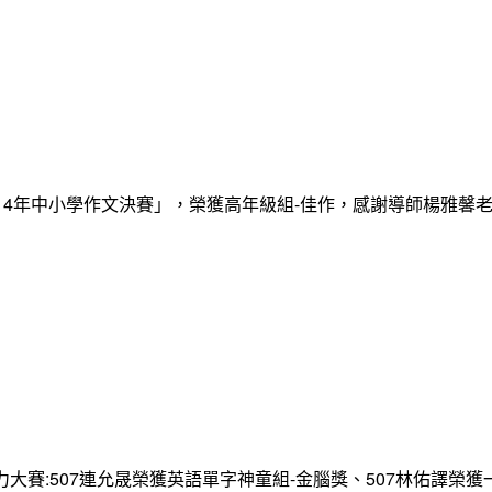
14年中小學作文決賽」，榮獲高年級組-佳作，感謝導師楊雅馨
大賽:507連允晟榮獲英語單字神童組-金腦獎、507林佑譯榮獲