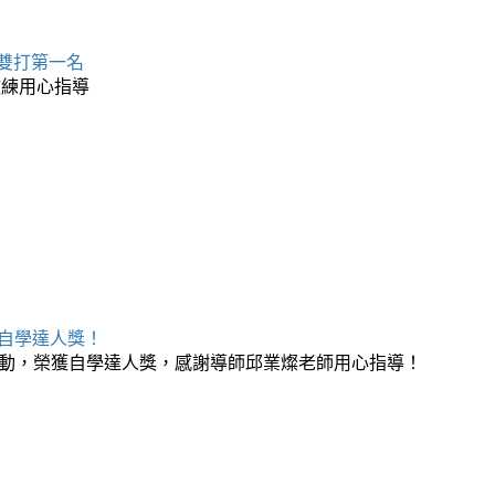
 雙打第一名
教練用心指導
榮獲自學達人獎！
月自學活動，榮獲自學達人獎，感謝導師邱業燦老師用心指導！