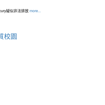
cury疑似非法排放
more...
質校園