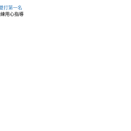
 雙打第一名
教練用心指導
名