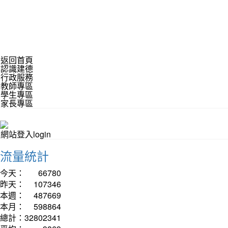
返回首頁
認識建德
行政服務
教師專區
學生專區
家長專區
網站登入login
流量統計
今天：
66780
昨天：
107346
本週：
487669
本月：
598864
總計：
32802341