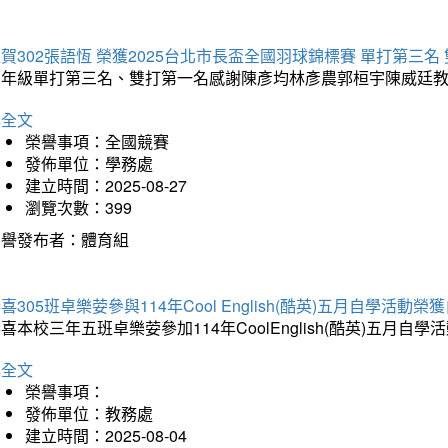
賀302張語恆 榮獲2025台北市長盃全國羽球錦標賽 單打第三名
三年級單打第三名、雙打第一名感謝陳彥均林彥農郭桓宇陳威廷
詳全文
榮譽事項：全國競賽
發佈單位：學務處
建立時間：2025-08-27
瀏覽次數：399
榮譽發布者：體育組
喜305班卓樂荌參與114年Cool English(酷英)五月自學活動
喜本校三年五班卓樂荌參加114年CoolEnglish(酷英)五
詳全文
榮譽事項：
發佈單位：教務處
建立時間：2025-08-04