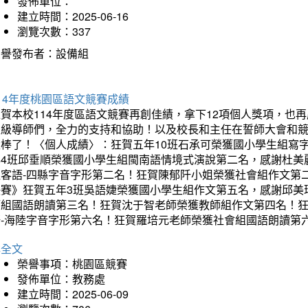
發佈單位：
建立時間：2025-06-16
瀏覽次數：337
榮譽發布者：設備組
14年度桃園區語文競賽成績
狂賀本校114年度區語文競賽再創佳績，拿下12項個人獎項，
班級導師們，全力的支持和協助！以及校長和主任在誓師大會和
太棒了！〈個人成績〉：狂賀五年10班石承可榮獲國小學生組寫
年4班邱垂順榮獲國小學生組閩南語情境式演說第二名，感謝杜美
組客語-四縣字音字形第二名！狂賀陳郁阡小姐榮獲社會組作文第
決賽》狂賀五年3班吳語婕榮獲國小學生組作文第五名，感謝邱美
師組國語朗讀第三名！狂賀沈于智老師榮獲教師組作文第四名！
語-海陸字音字形第六名！狂賀羅培元老師榮獲社會組國語朗讀第
詳全文
榮譽事項：桃園區競賽
發佈單位：教務處
建立時間：2025-06-09