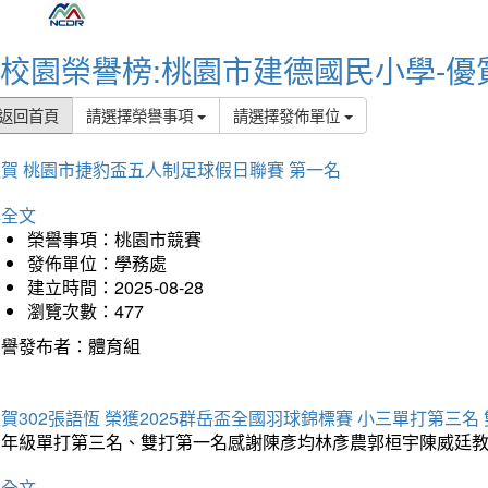
校園榮譽榜:桃園市建德國民小學-優
返回首頁
請選擇榮譽事項
請選擇發佈單位
賀 桃園市捷豹盃五人制足球假日聯賽 第一名
詳全文
榮譽事項：桃園市競賽
發佈單位：學務處
建立時間：2025-08-28
瀏覽次數：477
榮譽發布者：體育組
賀302張語恆 榮獲2025群岳盃全國羽球錦標賽 小三單打第三名
三年級單打第三名、雙打第一名感謝陳彥均林彥農郭桓宇陳威廷
詳全文