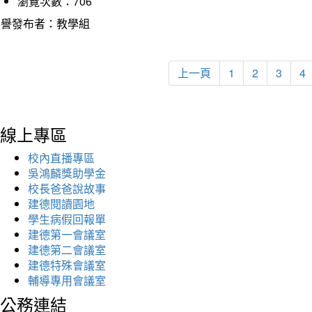
瀏覽次數：706
榮譽發布者：教學組
上一頁
1
2
3
4
線上專區
校內直播專區
吳鴻麟獎助學金
校長爸爸說故事
建德閱讀園地
學生病假回報單
建德第一會議室
建德第二會議室
建德特殊會議室
輔導專用會議室
公務連結