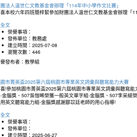
財團法人溫世仁文教基金會辦理「114年中小學作文比賽」
恭喜本校六年四班簡梓絜參加財團法人溫世仁文教基金會辦理「1
詳全文
榮譽事項：
發佈單位：教務處
建立時間：2025-07-08
瀏覽次數：446
榮譽發布者：教學組
桃園市菁英盃2025第六屆桃園市專業英文詞彙與聽寫能力大賽
喜!參加桃園市菁英盃2025第六屆桃園市專業英文詞彙與聽寫能
-金腦獎、507吳愷晞榮獲一般英文單字組-金腦獎、507李采緹
實用英文聽寫能力組-金腦獎感謝鄒苡廷老師的用心指導!
詳全文
榮譽事項：
發佈單位：
建立時間：2025-06-27