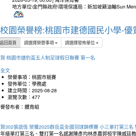
地方單位\金門縣政府\環境保護局：新加坡籍油輪Sun Mer
校園榮譽榜:桃園市建德國民小學-優
返回首頁
請選擇榮譽事項
請選擇發佈單位
賀 桃園市捷豹盃五人制足球假日聯賽 第一名
詳全文
榮譽事項：桃園市競賽
發佈單位：學務處
建立時間：2025-08-28
瀏覽次數：477
榮譽發布者：體育組
賀302張語恆 榮獲2025群岳盃全國羽球錦標賽 小三單打第三名
三年級單打第三名、雙打第一名感謝陳彥均林彥農郭桓宇陳威廷