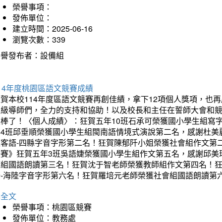
榮譽事項：
發佈單位：
建立時間：2025-06-16
瀏覽次數：339
榮譽發布者：設備組
14年度桃園區語文競賽成績
狂賀本校114年度區語文競賽再創佳績，拿下12項個人獎項，
班級導師們，全力的支持和協助！以及校長和主任在誓師大會和
太棒了！〈個人成績〉：狂賀五年10班石承可榮獲國小學生組寫
年4班邱垂順榮獲國小學生組閩南語情境式演說第二名，感謝杜美
組客語-四縣字音字形第二名！狂賀陳郁阡小姐榮獲社會組作文第
決賽》狂賀五年3班吳語婕榮獲國小學生組作文第五名，感謝邱美
師組國語朗讀第三名！狂賀沈于智老師榮獲教師組作文第四名！
語-海陸字音字形第六名！狂賀羅培元老師榮獲社會組國語朗讀第
詳全文
榮譽事項：桃園區競賽
發佈單位：教務處