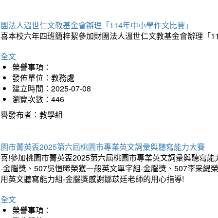
財團法人溫世仁文教基金會辦理「114年中小學作文比賽」
恭喜本校六年四班簡梓絜參加財團法人溫世仁文教基金會辦理「1
詳全文
榮譽事項：
發佈單位：教務處
建立時間：2025-07-08
瀏覽次數：446
榮譽發布者：教學組
桃園市菁英盃2025第六屆桃園市專業英文詞彙與聽寫能力大賽
喜!參加桃園市菁英盃2025第六屆桃園市專業英文詞彙與聽寫能
-金腦獎、507吳愷晞榮獲一般英文單字組-金腦獎、507李采緹
實用英文聽寫能力組-金腦獎感謝鄒苡廷老師的用心指導!
詳全文
榮譽事項：