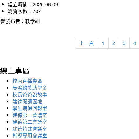
建立時間：2025-06-09
瀏覽次數：707
榮譽發布者：教學組
上一頁
1
2
3
4
線上專區
校內直播專區
吳鴻麟獎助學金
校長爸爸說故事
建德閱讀園地
學生病假回報單
建德第一會議室
建德第二會議室
建德特殊會議室
輔導專用會議室