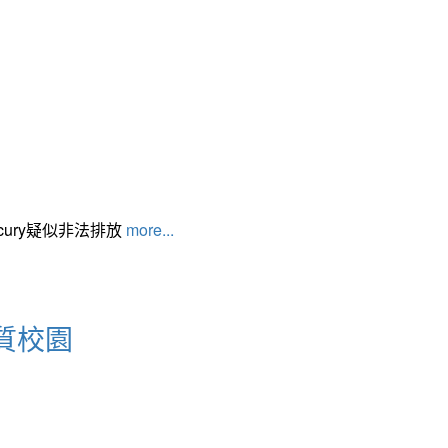
cury疑似非法排放
more...
質校園