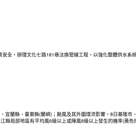
質安全，辦理文化七路181巷汰換管線工程，以強化整體供水系
、宜蘭縣、臺東縣(蘭嶼)；颱風及其外圍環流影響，8日基隆市
連江縣局部地區有平均風6級以上或陣風8級以上發生的機率(黃色