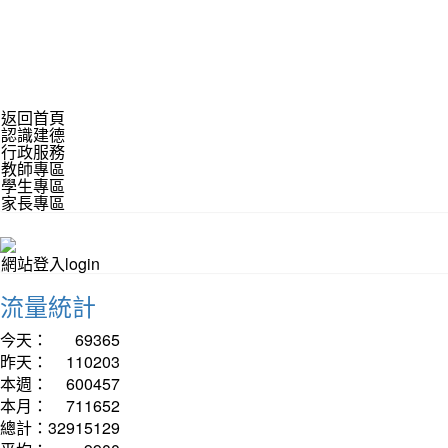
返回首頁
認識建德
行政服務
教師專區
學生專區
家長專區
網站登入login
流量統計
今天：
69365
昨天：
110203
本週：
600457
本月：
711652
總計：
32915129