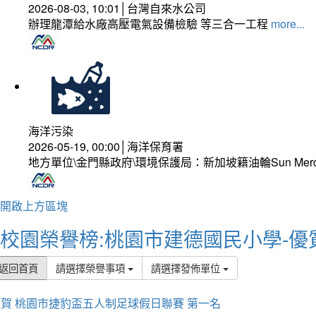
2026-08-03, 10:01│台灣自來水公司
辦理龍潭給水廠高壓電氣設備檢驗 等三合一工程
more...
海洋污染
2026-05-19, 00:00│海洋保育署
地方單位\金門縣政府\環境保護局：新加坡籍油輪Sun Mer
開啟上方區塊
校園榮譽榜:桃園市建德國民小學-優
返回首頁
請選擇榮譽事項
請選擇發佈單位
賀 桃園市捷豹盃五人制足球假日聯賽 第一名