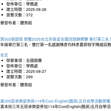
發佈單位：學務處
建立時間：2025-08-28
瀏覽次數：372
榮譽發布者：體育組
賀302張語恆 榮獲2025台北市長盃全國羽球錦標賽 單打第三名
三年級單打第三名、雙打第一名感謝陳彥均林彥農郭桓宇陳威廷
詳全文
榮譽事項：全國競賽
發佈單位：學務處
建立時間：2025-08-27
瀏覽次數：399
榮譽發布者：體育組
喜305班卓樂荌參與114年Cool English(酷英)五月自學活動
喜本校三年五班卓樂荌參加114年CoolEnglish(酷英)五