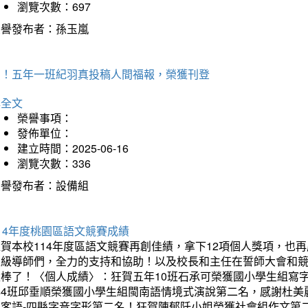
瀏覽次數：697
榮譽發布者：孫玉嵐
賀！五年一班紀羽真投稿人間福報，榮獲刊登
詳全文
榮譽事項：
發佈單位：
建立時間：2025-06-16
瀏覽次數：336
榮譽發布者：設備組
14年度桃園區語文競賽成績
狂賀本校114年度區語文競賽再創佳績，拿下12項個人獎項，
班級導師們，全力的支持和協助！以及校長和主任在誓師大會和
太棒了！〈個人成績〉：狂賀五年10班石承可榮獲國小學生組寫
年4班邱垂順榮獲國小學生組閩南語情境式演說第二名，感謝杜美
組客語-四縣字音字形第二名！狂賀陳郁阡小姐榮獲社會組作文第