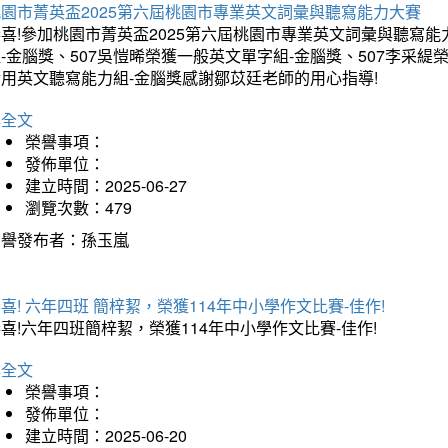
桃園市菁英盃2025第六屆桃園市專業英文詞彙與聽寫能力大賽
喜!參加桃園市菁英盃2025第六屆桃園市專業英文詞彙與聽寫能
-金腦獎、507吳愷晞榮獲一般英文單字組-金腦獎、507李采緹
實用英文聽寫能力組-金腦獎感謝鄒苡廷老師的用心指導!
詳全文
榮譽事項：
發佈單位：
建立時間：2025-06-27
瀏覽次數：479
榮譽發布者：孫玉嵐
喜! 六年四班 簡梓絜，榮獲114年中小學作文比賽-佳作!
喜!六年四班簡梓絜，榮獲114年中小學作文比賽-佳作!
詳全文
榮譽事項：
發佈單位：
建立時間：2025-06-20