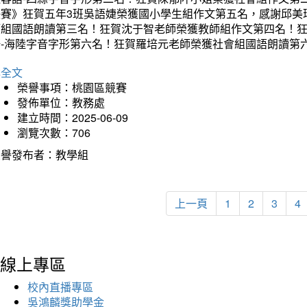
決賽》狂賀五年3班吳語婕榮獲國小學生組作文第五名，感謝邱美
師組國語朗讀第三名！狂賀沈于智老師榮獲教師組作文第四名！
語-海陸字音字形第六名！狂賀羅培元老師榮獲社會組國語朗讀第
詳全文
榮譽事項：桃園區競賽
發佈單位：教務處
建立時間：2025-06-09
瀏覽次數：706
榮譽發布者：教學組
上一頁
1
2
3
4
線上專區
校內直播專區
吳鴻麟獎助學金