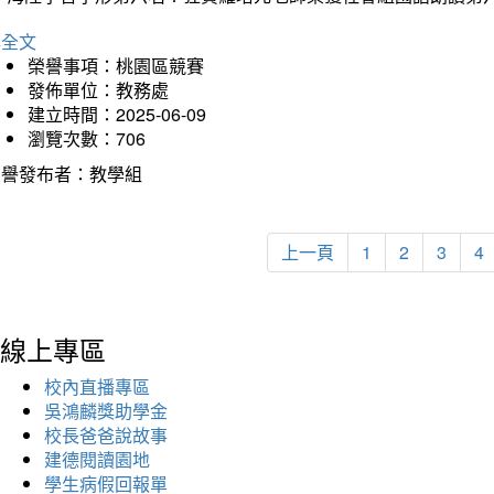
詳全文
榮譽事項：桃園區競賽
發佈單位：教務處
建立時間：2025-06-09
瀏覽次數：706
榮譽發布者：教學組
上一頁
1
2
3
4
線上專區
校內直播專區
吳鴻麟獎助學金
校長爸爸說故事
建德閱讀園地
學生病假回報單