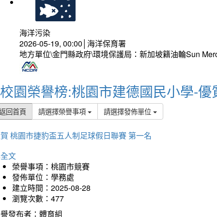
海洋污染
2026-05-19, 00:00│海洋保育署
地方單位\金門縣政府\環境保護局：新加坡籍油輪Sun Mer
校園榮譽榜:桃園市建德國民小學-優
返回首頁
請選擇榮譽事項
請選擇發佈單位
賀 桃園市捷豹盃五人制足球假日聯賽 第一名
詳全文
榮譽事項：桃園市競賽
發佈單位：學務處
建立時間：2025-08-28
瀏覽次數：477
榮譽發布者：體育組