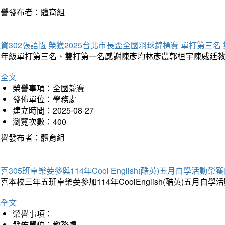
榮譽發布者：體育組
賀302張語恆 榮獲2025台北市長盃全國羽球錦標賽 單打第三名
三年級單打第三名、雙打第一名感謝陳彥均林彥農郭桓宇陳威廷
詳全文
榮譽事項：全國競賽
發佈單位：學務處
建立時間：2025-08-27
瀏覽次數：400
榮譽發布者：體育組
喜305班卓樂荌參與114年Cool English(酷英)五月自學活動
喜本校三年五班卓樂荌參加114年CoolEnglish(酷英)五
詳全文
榮譽事項：
發佈單位：教務處