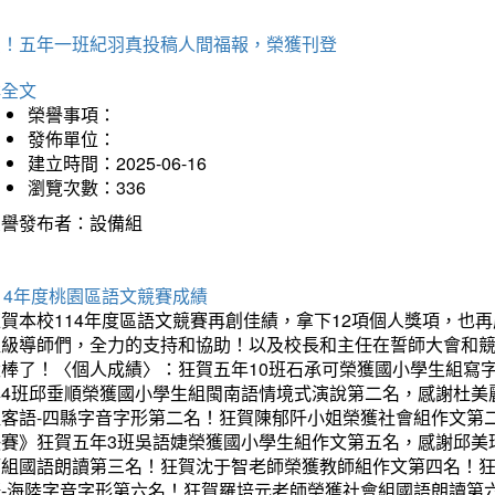
賀！五年一班紀羽真投稿人間福報，榮獲刊登
詳全文
榮譽事項：
發佈單位：
建立時間：2025-06-16
瀏覽次數：336
榮譽發布者：設備組
14年度桃園區語文競賽成績
狂賀本校114年度區語文競賽再創佳績，拿下12項個人獎項，
班級導師們，全力的支持和協助！以及校長和主任在誓師大會和
太棒了！〈個人成績〉：狂賀五年10班石承可榮獲國小學生組寫
年4班邱垂順榮獲國小學生組閩南語情境式演說第二名，感謝杜美
組客語-四縣字音字形第二名！狂賀陳郁阡小姐榮獲社會組作文第
決賽》狂賀五年3班吳語婕榮獲國小學生組作文第五名，感謝邱美
師組國語朗讀第三名！狂賀沈于智老師榮獲教師組作文第四名！
語-海陸字音字形第六名！狂賀羅培元老師榮獲社會組國語朗讀第