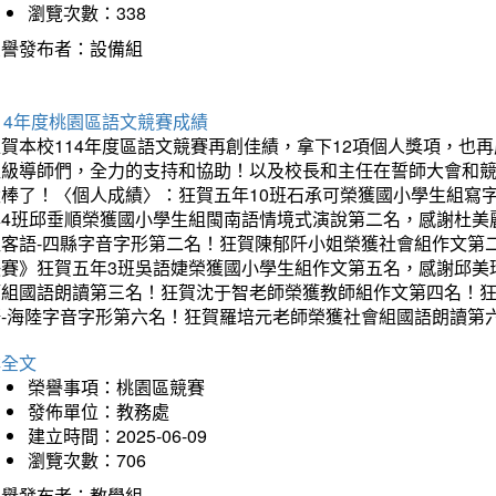
瀏覽次數：338
榮譽發布者：設備組
14年度桃園區語文競賽成績
狂賀本校114年度區語文競賽再創佳績，拿下12項個人獎項，
班級導師們，全力的支持和協助！以及校長和主任在誓師大會和
太棒了！〈個人成績〉：狂賀五年10班石承可榮獲國小學生組寫
年4班邱垂順榮獲國小學生組閩南語情境式演說第二名，感謝杜美
組客語-四縣字音字形第二名！狂賀陳郁阡小姐榮獲社會組作文第
決賽》狂賀五年3班吳語婕榮獲國小學生組作文第五名，感謝邱美
師組國語朗讀第三名！狂賀沈于智老師榮獲教師組作文第四名！
語-海陸字音字形第六名！狂賀羅培元老師榮獲社會組國語朗讀第
詳全文
榮譽事項：桃園區競賽
發佈單位：教務處
建立時間：2025-06-09
瀏覽次數：706
榮譽發布者：教學組