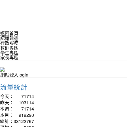
返回首頁
認識建德
行政服務
教師專區
學生專區
家長專區
網站登入login
流量統計
今天：
71714
昨天：
103114
本週：
71714
本月：
919290
總計：
33122767