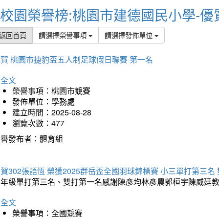
校園榮譽榜:桃園市建德國民小學-優
返回首頁
請選擇榮譽事項
請選擇發佈單位
賀 桃園市捷豹盃五人制足球假日聯賽 第一名
詳全文
榮譽事項：桃園市競賽
發佈單位：學務處
建立時間：2025-08-28
瀏覽次數：477
榮譽發布者：體育組
賀302張語恆 榮獲2025群岳盃全國羽球錦標賽 小三單打第三名
三年級單打第三名、雙打第一名感謝陳彥均林彥農郭桓宇陳威廷
詳全文
榮譽事項：全國競賽