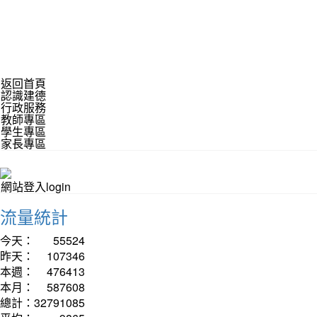
返回首頁
認識建德
行政服務
教師專區
學生專區
家長專區
網站登入login
流量統計
今天：
55524
昨天：
107346
本週：
476413
本月：
587608
總計：
32791085