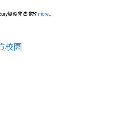
cury疑似非法排放
more...
質校園