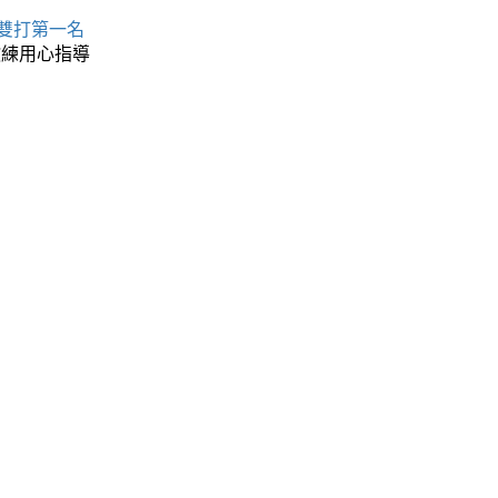
 雙打第一名
教練用心指導
名