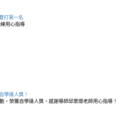
 雙打第一名
教練用心指導
榮獲自學達人獎！
月自學活動，榮獲自學達人獎，感謝導師邱業燦老師用心指導！