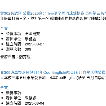
賀302張語恆 榮獲2025台北市長盃全國羽球錦標賽 單打第三名
三年級單打第三名、雙打第一名感謝陳彥均林彥農郭桓宇陳威廷
詳全文
榮譽事項：全國競賽
發佈單位：學務處
建立時間：2025-08-27
瀏覽次數：399
榮譽發布者：體育組
喜305班卓樂荌參與114年Cool English(酷英)五月自學活動
喜本校三年五班卓樂荌參加114年CoolEnglish(酷英)五
詳全文
榮譽事項：
發佈單位：教務處
建立時間：2025-08-04