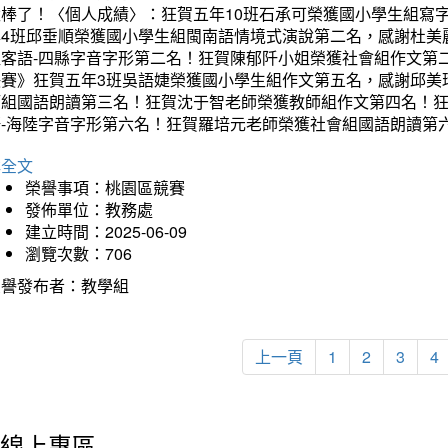
太棒了！〈個人成績〉：狂賀五年10班石承可榮獲國小學生組寫
年4班邱垂順榮獲國小學生組閩南語情境式演說第二名，感謝杜美
組客語-四縣字音字形第二名！狂賀陳郁阡小姐榮獲社會組作文第
決賽》狂賀五年3班吳語婕榮獲國小學生組作文第五名，感謝邱美
師組國語朗讀第三名！狂賀沈于智老師榮獲教師組作文第四名！
語-海陸字音字形第六名！狂賀羅培元老師榮獲社會組國語朗讀第
詳全文
榮譽事項：桃園區競賽
發佈單位：教務處
建立時間：2025-06-09
瀏覽次數：706
榮譽發布者：教學組
上一頁
1
2
3
4
線上專區