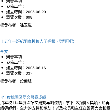
榮譽事項：
發佈單位：
建立時間：2025-06-20
瀏覽次數：698
榮譽發布者：孫玉嵐
賀！五年一班紀羽真投稿人間福報，榮獲刊登
詳全文
榮譽事項：
發佈單位：
建立時間：2025-06-16
瀏覽次數：337
榮譽發布者：設備組
14年度桃園區語文競賽成績
狂賀本校114年度區語文競賽再創佳績，拿下12項個人獎項，
班級導師們，全力的支持和協助！以及校長和主任在誓師大會和