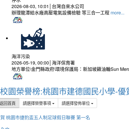
2026-08-03, 10:01│台灣自來水公司
辦理龍潭給水廠高壓電氣設備檢驗 等三合一工程
more...
海洋污染
2026-05-19, 00:00│海洋保育署
地方單位\金門縣政府\環境保護局：新加坡籍油輪Sun Mer
校園榮譽榜:桃園市建德國民小學-優
返回首頁
請選擇榮譽事項
請選擇發佈單位
賀 桃園市捷豹盃五人制足球假日聯賽 第一名