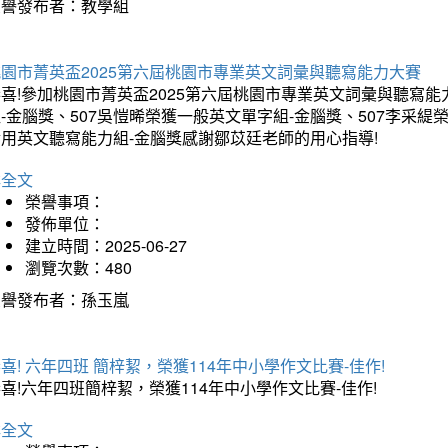
榮譽發布者：教學組
桃園市菁英盃2025第六屆桃園市專業英文詞彙與聽寫能力大賽
喜!參加桃園市菁英盃2025第六屆桃園市專業英文詞彙與聽寫能
-金腦獎、507吳愷晞榮獲一般英文單字組-金腦獎、507李采緹
實用英文聽寫能力組-金腦獎感謝鄒苡廷老師的用心指導!
詳全文
榮譽事項：
發佈單位：
建立時間：2025-06-27
瀏覽次數：480
榮譽發布者：孫玉嵐
喜! 六年四班 簡梓絜，榮獲114年中小學作文比賽-佳作!
喜!六年四班簡梓絜，榮獲114年中小學作文比賽-佳作!
詳全文