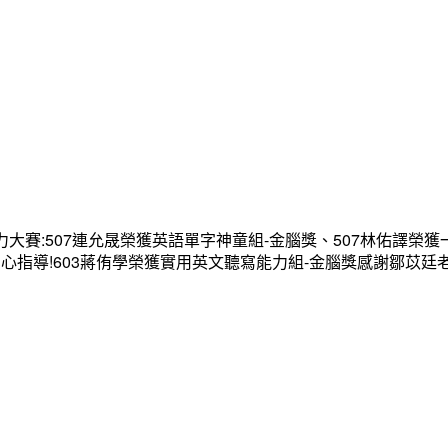
大賽:507連允晟榮獲英語單字神童組-金腦獎、507林佑譯榮獲
心指導!603蔣侑學榮獲實用英文聽寫能力組-金腦獎感謝鄒苡廷