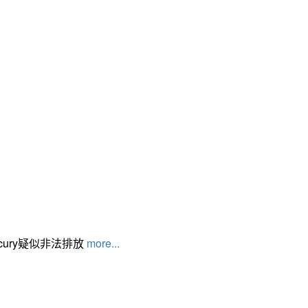
cury疑似非法排放
more...