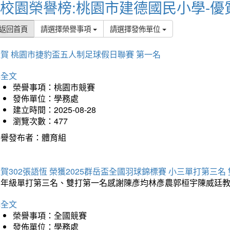
校園榮譽榜:桃園市建德國民小學-優
返回首頁
請選擇榮譽事項
請選擇發佈單位
賀 桃園市捷豹盃五人制足球假日聯賽 第一名
詳全文
榮譽事項：桃園市競賽
發佈單位：學務處
建立時間：2025-08-28
瀏覽次數：477
榮譽發布者：體育組
賀302張語恆 榮獲2025群岳盃全國羽球錦標賽 小三單打第三名
三年級單打第三名、雙打第一名感謝陳彥均林彥農郭桓宇陳威廷
詳全文
榮譽事項：全國競賽
發佈單位：學務處