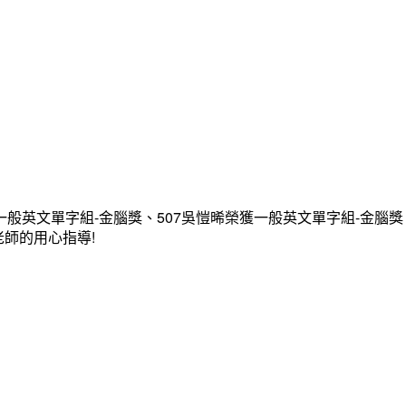
一般英文單字組-金腦獎、507吳愷晞榮獲一般英文單字組-金腦獎
老師的用心指導!