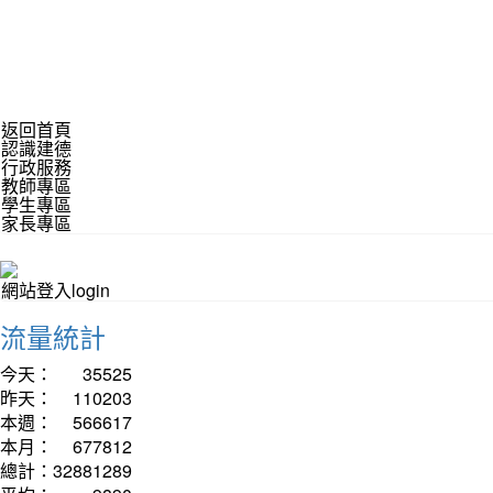
返回首頁
認識建德
行政服務
教師專區
學生專區
家長專區
網站登入login
流量統計
今天：
35525
昨天：
110203
本週：
566617
本月：
677812
總計：
32881289