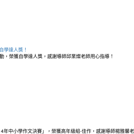
榮獲自學達人獎！
月自學活動，榮獲自學達人獎，感謝導師邱業燦老師用心指導！
14年中小學作文決賽」，榮獲高年級組-佳作，感謝導師楊雅馨