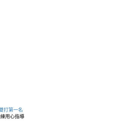
名
 雙打第一名
教練用心指導