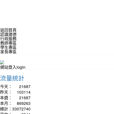
返回首頁
認識建德
行政服務
教師專區
學生專區
家長專區
網站登入login
流量統計
今天：
21687
昨天：
103114
本週：
21687
本月：
869263
總計：
33072740