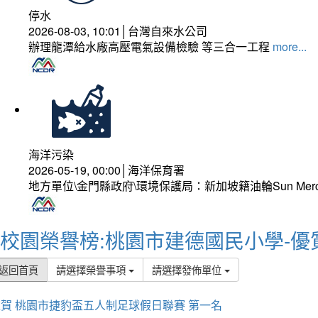
停水
2026-08-03, 10:01│台灣自來水公司
辦理龍潭給水廠高壓電氣設備檢驗 等三合一工程
more...
海洋污染
2026-05-19, 00:00│海洋保育署
地方單位\金門縣政府\環境保護局：新加坡籍油輪Sun Mer
校園榮譽榜:桃園市建德國民小學-優
返回首頁
請選擇榮譽事項
請選擇發佈單位
賀 桃園市捷豹盃五人制足球假日聯賽 第一名