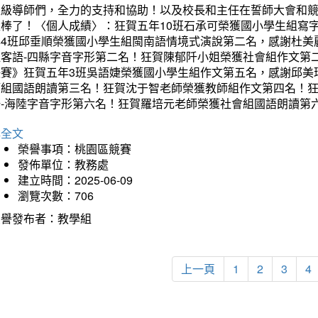
班級導師們，全力的支持和協助！以及校長和主任在誓師大會和
太棒了！〈個人成績〉：狂賀五年10班石承可榮獲國小學生組寫
年4班邱垂順榮獲國小學生組閩南語情境式演說第二名，感謝杜美
組客語-四縣字音字形第二名！狂賀陳郁阡小姐榮獲社會組作文第
決賽》狂賀五年3班吳語婕榮獲國小學生組作文第五名，感謝邱美
師組國語朗讀第三名！狂賀沈于智老師榮獲教師組作文第四名！
語-海陸字音字形第六名！狂賀羅培元老師榮獲社會組國語朗讀第
詳全文
榮譽事項：桃園區競賽
發佈單位：教務處
建立時間：2025-06-09
瀏覽次數：706
榮譽發布者：教學組
上一頁
1
2
3
4