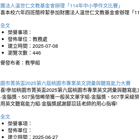
財團法人溫世仁文教基金會辦理「114年中小學作文比賽」
恭喜本校六年四班簡梓絜參加財團法人溫世仁文教基金會辦理「1
詳全文
榮譽事項：
發佈單位：教務處
建立時間：2025-07-08
瀏覽次數：446
榮譽發布者：教學組
桃園市菁英盃2025第六屆桃園市專業英文詞彙與聽寫能力大賽
喜!參加桃園市菁英盃2025第六屆桃園市專業英文詞彙與聽寫能
-金腦獎、507吳愷晞榮獲一般英文單字組-金腦獎、507李采緹
實用英文聽寫能力組-金腦獎感謝鄒苡廷老師的用心指導!
詳全文
榮譽事項：
發佈單位：
建立時間：2025-06-27