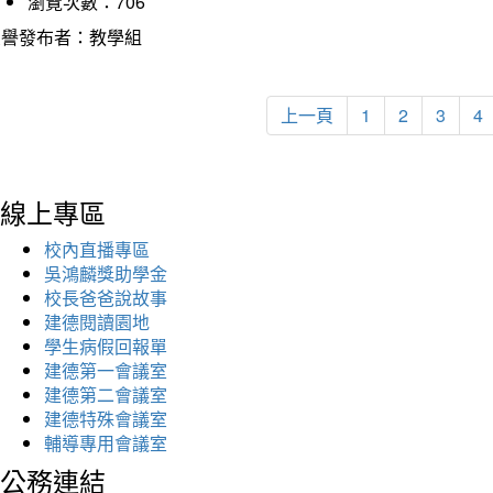
瀏覽次數：706
榮譽發布者：教學組
上一頁
1
2
3
4
線上專區
校內直播專區
吳鴻麟獎助學金
校長爸爸說故事
建德閱讀園地
學生病假回報單
建德第一會議室
建德第二會議室
建德特殊會議室
輔導專用會議室
公務連結