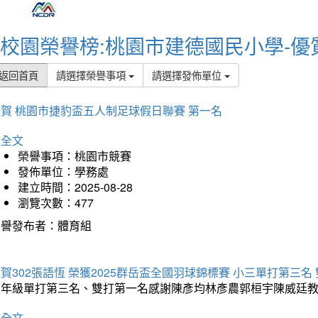
校園榮譽榜:桃園市建德國民小學-優
返回首頁
請選擇榮譽事項
請選擇發佈單位
賀 桃園市捷豹盃五人制足球假日聯賽 第一名
詳全文
榮譽事項：桃園市競賽
發佈單位：學務處
建立時間：2025-08-28
瀏覽次數：477
榮譽發布者：體育組
賀302張語恆 榮獲2025群岳盃全國羽球錦標賽 小三單打第三名
三年級單打第三名、雙打第一名感謝陳彥均林彥農郭桓宇陳威廷
詳全文