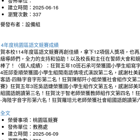
發佈單位：
建立時間：2025-06-16
瀏覽次數：337
榮譽發布者：設備組
14年度桃園區語文競賽成績
狂賀本校114年度區語文競賽再創佳績，拿下12項個人獎項，
班級導師們，全力的支持和協助！以及校長和主任在誓師大會和
太棒了！〈個人成績〉：狂賀五年10班石承可榮獲國小學生組寫
年4班邱垂順榮獲國小學生組閩南語情境式演說第二名，感謝杜美
組客語-四縣字音字形第二名！狂賀陳郁阡小姐榮獲社會組作文第
決賽》狂賀五年3班吳語婕榮獲國小學生組作文第五名，感謝邱美
師組國語朗讀第三名！狂賀沈于智老師榮獲教師組作文第四名！
語-海陸字音字形第六名！狂賀羅培元老師榮獲社會組國語朗讀第
詳全文
榮譽事項：桃園區競賽
發佈單位：教務處
建立時間：2025-06-09