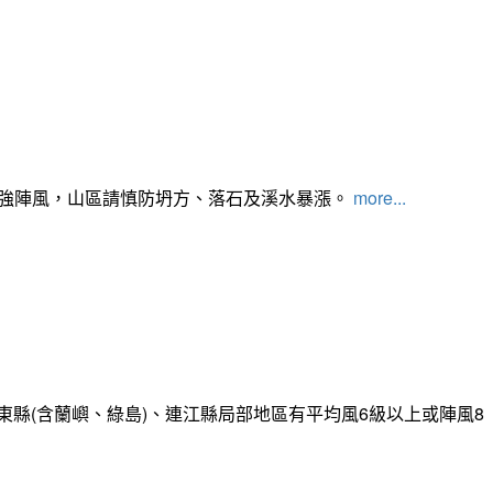
及強陣風，山區請慎防坍方、落石及溪水暴漲。
more...
縣(含蘭嶼、綠島)、連江縣局部地區有平均風6級以上或陣風8