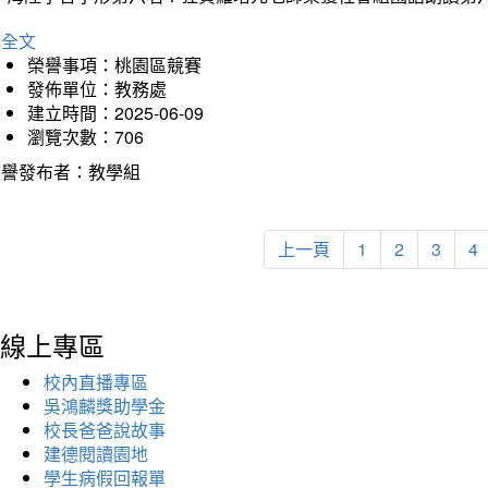
詳全文
榮譽事項：桃園區競賽
發佈單位：教務處
建立時間：2025-06-09
瀏覽次數：706
榮譽發布者：教學組
上一頁
1
2
3
4
線上專區
校內直播專區
吳鴻麟獎助學金
校長爸爸說故事
建德閱讀園地
學生病假回報單