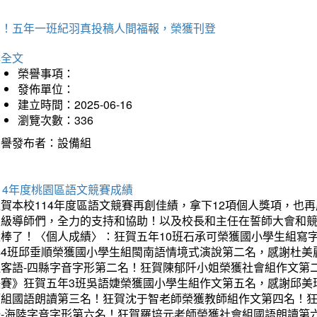
賀！五年一班紀羽真投稿人間福報，榮獲刊登
詳全文
榮譽事項：
發佈單位：
建立時間：2025-06-16
瀏覽次數：336
榮譽發布者：設備組
14年度桃園區語文競賽成績
狂賀本校114年度區語文競賽再創佳績，拿下12項個人獎項，
班級導師們，全力的支持和協助！以及校長和主任在誓師大會和
太棒了！〈個人成績〉：狂賀五年10班石承可榮獲國小學生組寫
年4班邱垂順榮獲國小學生組閩南語情境式演說第二名，感謝杜美
組客語-四縣字音字形第二名！狂賀陳郁阡小姐榮獲社會組作文第
決賽》狂賀五年3班吳語婕榮獲國小學生組作文第五名，感謝邱美
師組國語朗讀第三名！狂賀沈于智老師榮獲教師組作文第四名！
語-海陸字音字形第六名！狂賀羅培元老師榮獲社會組國語朗讀第