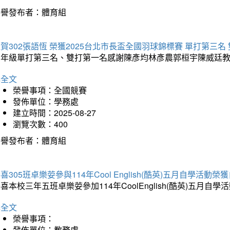
榮譽發布者：體育組
賀302張語恆 榮獲2025台北市長盃全國羽球錦標賽 單打第三名
三年級單打第三名、雙打第一名感謝陳彥均林彥農郭桓宇陳威廷
詳全文
榮譽事項：全國競賽
發佈單位：學務處
建立時間：2025-08-27
瀏覽次數：400
榮譽發布者：體育組
喜305班卓樂荌參與114年Cool English(酷英)五月自學活動
喜本校三年五班卓樂荌參加114年CoolEnglish(酷英)五
詳全文
榮譽事項：
發佈單位：教務處