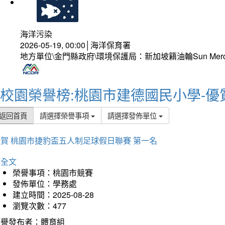
海洋污染
2026-05-19, 00:00│海洋保育署
地方單位\金門縣政府\環境保護局：新加坡籍油輪Sun Mer
校園榮譽榜:桃園市建德國民小學-優
返回首頁
請選擇榮譽事項
請選擇發佈單位
賀 桃園市捷豹盃五人制足球假日聯賽 第一名
詳全文
榮譽事項：桃園市競賽
發佈單位：學務處
建立時間：2025-08-28
瀏覽次數：477
榮譽發布者：體育組