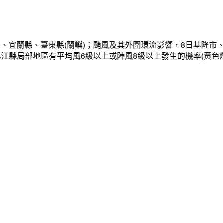
、宜蘭縣、臺東縣(蘭嶼)；颱風及其外圍環流影響，8日基隆市
連江縣局部地區有平均風6級以上或陣風8級以上發生的機率(黃色