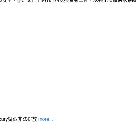
cury疑似非法排放
more...