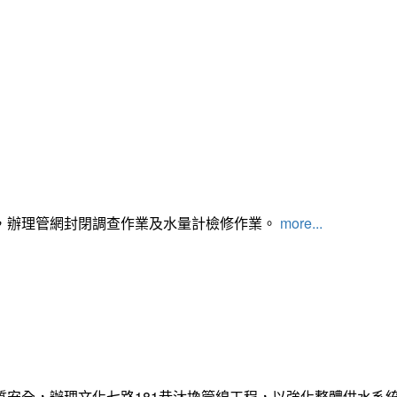
，辦理管網封閉調查作業及水量計檢修作業。
more...
質安全，辦理文化七路181巷汰換管線工程，以強化整體供水系