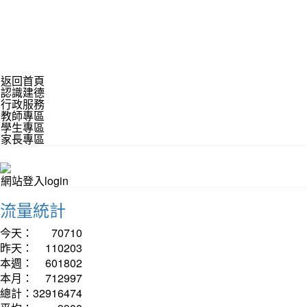
返回首頁
認識建德
行政服務
教師專區
學生專區
家長專區
網站登入login
流量統計
今天：
70710
昨天：
110203
本週：
601802
本月：
712997
總計：
32916474