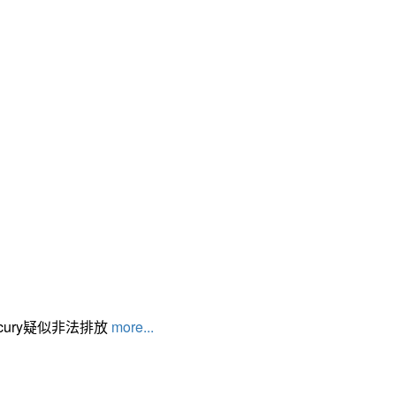
cury疑似非法排放
more...