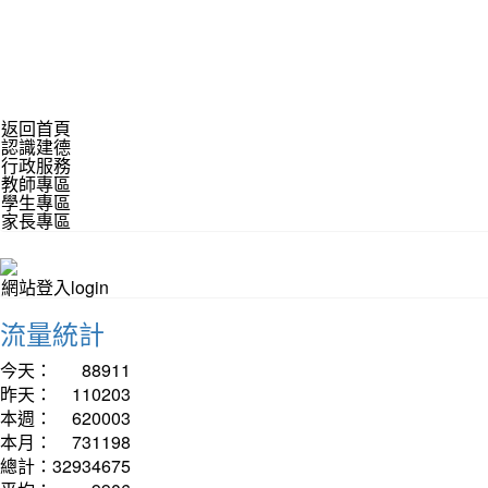
返回首頁
認識建德
行政服務
教師專區
學生專區
家長專區
網站登入login
流量統計
今天：
88911
昨天：
110203
本週：
620003
本月：
731198
總計：
32934675