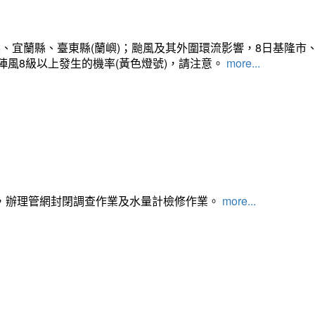
、宜蘭縣、臺東縣(蘭嶼)；颱風及其外圍環流影響，8日基隆市
陣風8級以上發生的機率(黃色燈號)，請注意。
more...
，辦理管網封閉調查作業及水量計檢修作業。
more...