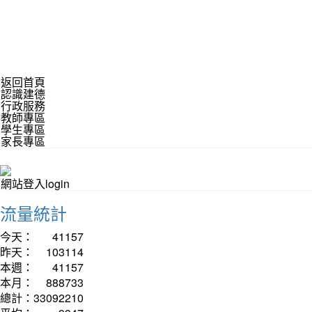
返回首頁
認識建德
行政服務
教師專區
學生專區
家長專區
網站登入login
流量統計
今天：
41157
昨天：
103114
本週：
41157
本月：
888733
總計：
33092210