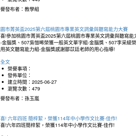
榮譽發布者：教學組
桃園市菁英盃2025第六屆桃園市專業英文詞彙與聽寫能力大賽
喜!參加桃園市菁英盃2025第六屆桃園市專業英文詞彙與聽寫能
-金腦獎、507吳愷晞榮獲一般英文單字組-金腦獎、507李采緹
實用英文聽寫能力組-金腦獎感謝鄒苡廷老師的用心指導!
詳全文
榮譽事項：
發佈單位：
建立時間：2025-06-27
瀏覽次數：479
榮譽發布者：孫玉嵐
喜! 六年四班 簡梓絜，榮獲114年中小學作文比賽-佳作!
喜!六年四班簡梓絜，榮獲114年中小學作文比賽-佳作!