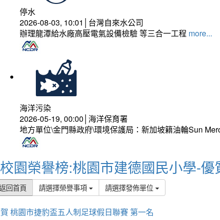
停水
2026-08-03, 10:01│台灣自來水公司
辦理龍潭給水廠高壓電氣設備檢驗 等三合一工程
more...
海洋污染
2026-05-19, 00:00│海洋保育署
地方單位\金門縣政府\環境保護局：新加坡籍油輪Sun Mer
校園榮譽榜:桃園市建德國民小學-優
返回首頁
請選擇榮譽事項
請選擇發佈單位
賀 桃園市捷豹盃五人制足球假日聯賽 第一名