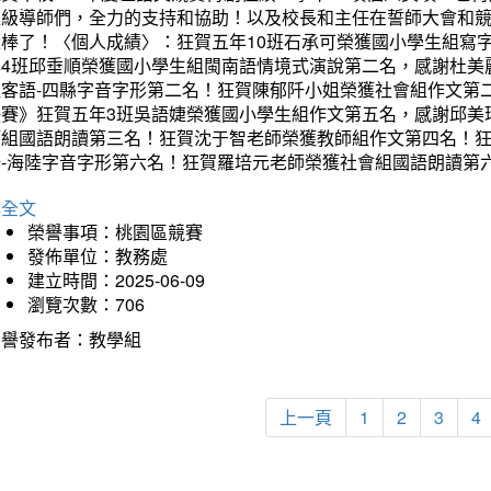
班級導師們，全力的支持和協助！以及校長和主任在誓師大會和
太棒了！〈個人成績〉：狂賀五年10班石承可榮獲國小學生組寫
年4班邱垂順榮獲國小學生組閩南語情境式演說第二名，感謝杜美
組客語-四縣字音字形第二名！狂賀陳郁阡小姐榮獲社會組作文第
決賽》狂賀五年3班吳語婕榮獲國小學生組作文第五名，感謝邱美
師組國語朗讀第三名！狂賀沈于智老師榮獲教師組作文第四名！
語-海陸字音字形第六名！狂賀羅培元老師榮獲社會組國語朗讀第
詳全文
榮譽事項：桃園區競賽
發佈單位：教務處
建立時間：2025-06-09
瀏覽次數：706
榮譽發布者：教學組
上一頁
1
2
3
4