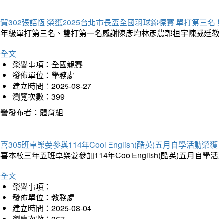
賀302張語恆 榮獲2025台北市長盃全國羽球錦標賽 單打第三名
三年級單打第三名、雙打第一名感謝陳彥均林彥農郭桓宇陳威廷
詳全文
榮譽事項：全國競賽
發佈單位：學務處
建立時間：2025-08-27
瀏覽次數：399
榮譽發布者：體育組
喜305班卓樂荌參與114年Cool English(酷英)五月自學活動
喜本校三年五班卓樂荌參加114年CoolEnglish(酷英)五
詳全文
榮譽事項：
發佈單位：教務處
建立時間：2025-08-04
瀏覽次數：367