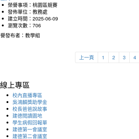
榮譽事項：桃園區競賽
發佈單位：教務處
建立時間：2025-06-09
瀏覽次數：706
榮譽發布者：教學組
上一頁
1
2
3
4
線上專區
校內直播專區
吳鴻麟獎助學金
校長爸爸說故事
建德閱讀園地
學生病假回報單
建德第一會議室
建德第二會議室