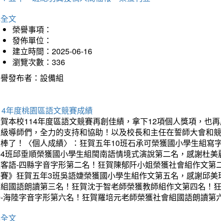
詳全文
榮譽事項：
發佈單位：
建立時間：2025-06-16
瀏覽次數：336
榮譽發布者：設備組
14年度桃園區語文競賽成績
狂賀本校114年度區語文競賽再創佳績，拿下12項個人獎項，
班級導師們，全力的支持和協助！以及校長和主任在誓師大會和
太棒了！〈個人成績〉：狂賀五年10班石承可榮獲國小學生組寫
年4班邱垂順榮獲國小學生組閩南語情境式演說第二名，感謝杜美
組客語-四縣字音字形第二名！狂賀陳郁阡小姐榮獲社會組作文第
決賽》狂賀五年3班吳語婕榮獲國小學生組作文第五名，感謝邱美
師組國語朗讀第三名！狂賀沈于智老師榮獲教師組作文第四名！
語-海陸字音字形第六名！狂賀羅培元老師榮獲社會組國語朗讀第
詳全文