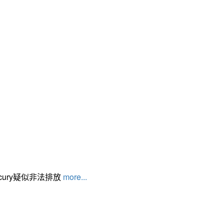
cury疑似非法排放
more...