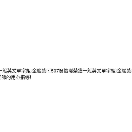
一般英文單字組-金腦獎、507吳愷晞榮獲一般英文單字組-金腦獎
老師的用心指導!