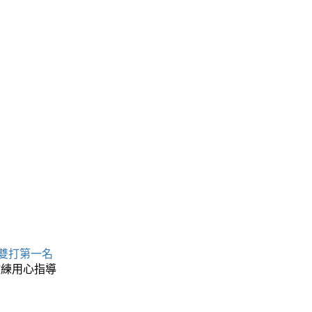
名
 雙打第一名
教練用心指導