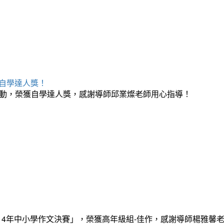
榮獲自學達人獎！
月自學活動，榮獲自學達人獎，感謝導師邱業燦老師用心指導！
14年中小學作文決賽」，榮獲高年級組-佳作，感謝導師楊雅馨