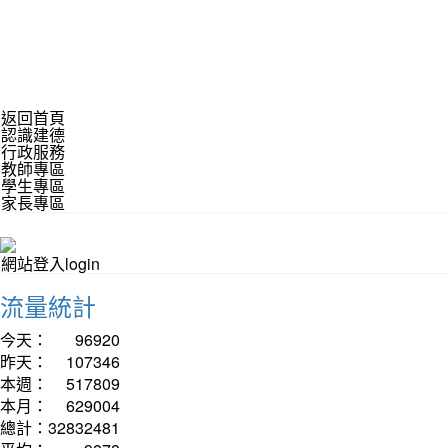
返回首頁
認識建德
行政服務
教師專區
學生專區
家長專區
網站登入login
流量統計
今天：
96920
昨天：
107346
本週：
517809
本月：
629004
總計：
32832481