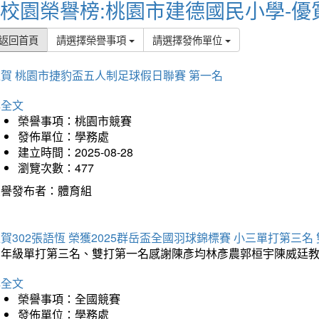
校園榮譽榜:桃園市建德國民小學-優
返回首頁
請選擇榮譽事項
請選擇發佈單位
賀 桃園市捷豹盃五人制足球假日聯賽 第一名
詳全文
榮譽事項：桃園市競賽
發佈單位：學務處
建立時間：2025-08-28
瀏覽次數：477
榮譽發布者：體育組
賀302張語恆 榮獲2025群岳盃全國羽球錦標賽 小三單打第三名
三年級單打第三名、雙打第一名感謝陳彥均林彥農郭桓宇陳威廷
詳全文
榮譽事項：全國競賽
發佈單位：學務處