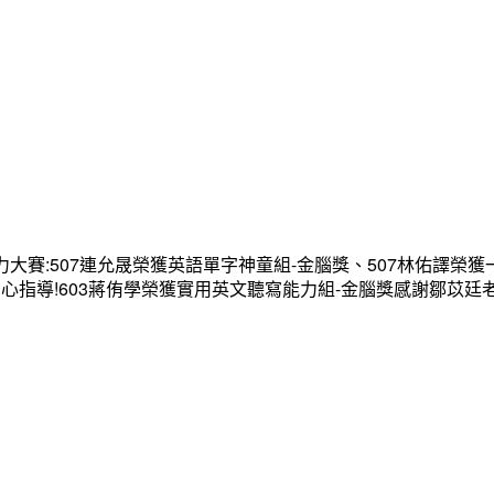
大賽:507連允晟榮獲英語單字神童組-金腦獎、507林佑譯榮獲
心指導!603蔣侑學榮獲實用英文聽寫能力組-金腦獎感謝鄒苡廷