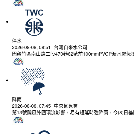
停水
2026-08-08, 08:51│台灣自來水公司
因蘆竹區南山路二段470巷62號前100mmPVCP漏水緊急
降雨
2026-08-08, 07:45│中央氣象署
第13號颱風外圍環流影響，易有短延時強降雨，今(8)