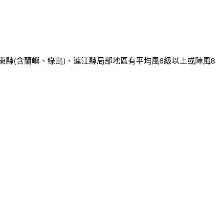
縣(含蘭嶼、綠島)、連江縣局部地區有平均風6級以上或陣風8