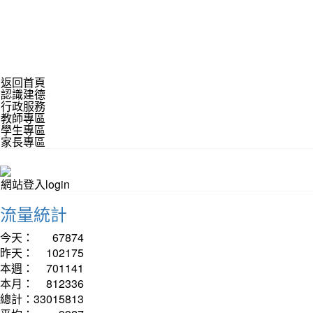
返回首頁
認識建德
行政服務
教師專區
學生專區
家長專區
網站登入login
流量統計
今天：
67874
昨天：
102175
本週：
701141
本月：
812336
總計：
33015813