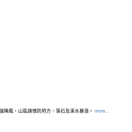
及強陣風，山區請慎防坍方、落石及溪水暴漲。
more...