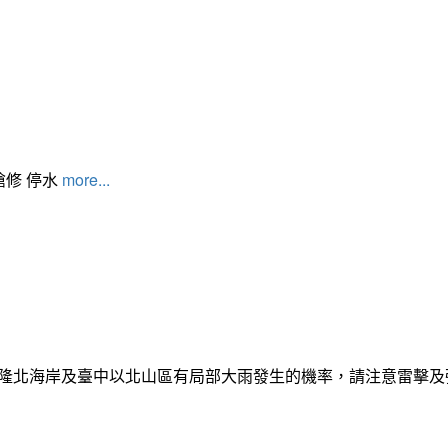
搶修 停水
more...
日基隆北海岸及臺中以北山區有局部大雨發生的機率，請注意雷擊