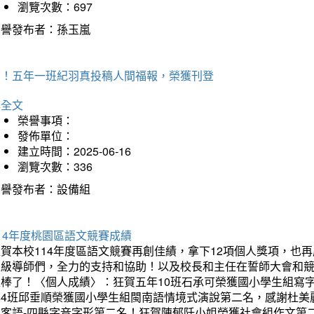
瀏覽次數：697
榮譽發布者：孫玉嵐
賀！五年一班紀羽真投稿人間福報，榮獲刊登
詳全文
榮譽事項：
發佈單位：
建立時間：2025-06-16
瀏覽次數：336
榮譽發布者：設備組
14年度桃園區語文競賽成績
狂賀本校114年度區語文競賽再創佳績，拿下12項個人獎項，
班級導師們，全力的支持和協助！以及校長和主任在誓師大會和
太棒了！〈個人成績〉：狂賀五年10班石承可榮獲國小學生組寫
年4班邱垂順榮獲國小學生組閩南語情境式演說第二名，感謝杜美
組客語-四縣字音字形第二名！狂賀陳郁阡小姐榮獲社會組作文第