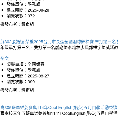
發佈單位：學務處
建立時間：2025-08-28
瀏覽次數：372
榮譽發布者：體育組
賀302張語恆 榮獲2025台北市長盃全國羽球錦標賽 單打第三名
三年級單打第三名、雙打第一名感謝陳彥均林彥農郭桓宇陳威廷
詳全文
榮譽事項：全國競賽
發佈單位：學務處
建立時間：2025-08-27
瀏覽次數：399
榮譽發布者：體育組
喜305班卓樂荌參與114年Cool English(酷英)五月自學活動
喜本校三年五班卓樂荌參加114年CoolEnglish(酷英)五