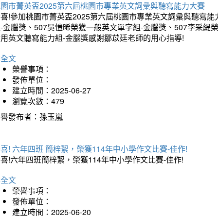
桃園市菁英盃2025第六屆桃園市專業英文詞彙與聽寫能力大賽
喜!參加桃園市菁英盃2025第六屆桃園市專業英文詞彙與聽寫能
-金腦獎、507吳愷晞榮獲一般英文單字組-金腦獎、507李采緹
實用英文聽寫能力組-金腦獎感謝鄒苡廷老師的用心指導!
詳全文
榮譽事項：
發佈單位：
建立時間：2025-06-27
瀏覽次數：479
榮譽發布者：孫玉嵐
喜! 六年四班 簡梓絜，榮獲114年中小學作文比賽-佳作!
喜!六年四班簡梓絜，榮獲114年中小學作文比賽-佳作!
詳全文
榮譽事項：
發佈單位：
建立時間：2025-06-20