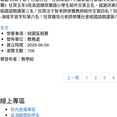
決賽》狂賀五年3班吳語婕榮獲國小學生組作文第五名，感謝邱美
師組國語朗讀第三名！狂賀沈于智老師榮獲教師組作文第四名！
語-海陸字音字形第六名！狂賀羅培元老師榮獲社會組國語朗讀第
詳全文
榮譽事項：桃園區競賽
發佈單位：教務處
建立時間：2025-06-09
瀏覽次數：706
榮譽發布者：教學組
上一頁
1
2
3
4
線上專區
校內直播專區
吳鴻麟獎助學金