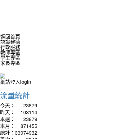
返回首頁
認識建德
行政服務
教師專區
學生專區
家長專區
網站登入login
流量統計
今天：
23879
昨天：
103114
本週：
23879
本月：
871455
總計：
33074932