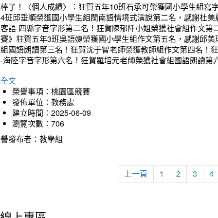
太棒了！〈個人成績〉：狂賀五年10班石承可榮獲國小學生組寫
年4班邱垂順榮獲國小學生組閩南語情境式演說第二名，感謝杜美
組客語-四縣字音字形第二名！狂賀陳郁阡小姐榮獲社會組作文第
決賽》狂賀五年3班吳語婕榮獲國小學生組作文第五名，感謝邱美
師組國語朗讀第三名！狂賀沈于智老師榮獲教師組作文第四名！
語-海陸字音字形第六名！狂賀羅培元老師榮獲社會組國語朗讀第
詳全文
榮譽事項：桃園區競賽
發佈單位：教務處
建立時間：2025-06-09
瀏覽次數：706
榮譽發布者：教學組
上一頁
1
2
3
4
線上專區