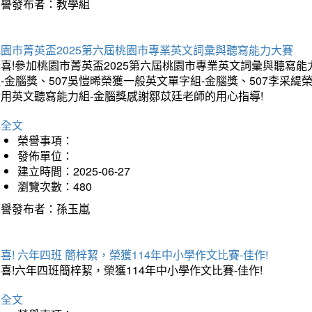
榮譽發布者：教學組
桃園市菁英盃2025第六屆桃園市專業英文詞彙與聽寫能力大賽
喜!參加桃園市菁英盃2025第六屆桃園市專業英文詞彙與聽寫能
-金腦獎、507吳愷晞榮獲一般英文單字組-金腦獎、507李采緹
實用英文聽寫能力組-金腦獎感謝鄒苡廷老師的用心指導!
詳全文
榮譽事項：
發佈單位：
建立時間：2025-06-27
瀏覽次數：480
榮譽發布者：孫玉嵐
喜! 六年四班 簡梓絜，榮獲114年中小學作文比賽-佳作!
喜!六年四班簡梓絜，榮獲114年中小學作文比賽-佳作!
詳全文