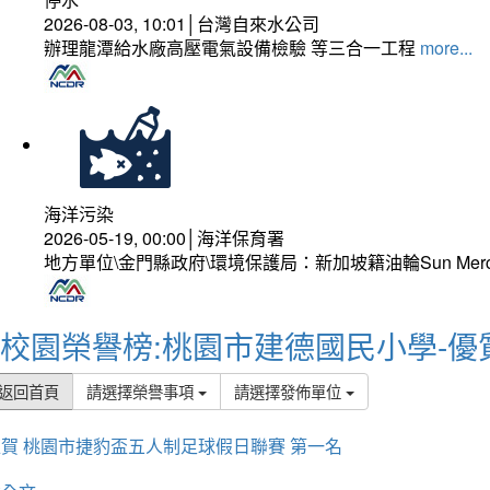
2026-08-03, 10:01│台灣自來水公司
辦理龍潭給水廠高壓電氣設備檢驗 等三合一工程
more...
海洋污染
2026-05-19, 00:00│海洋保育署
地方單位\金門縣政府\環境保護局：新加坡籍油輪Sun Mer
校園榮譽榜:桃園市建德國民小學-優
返回首頁
請選擇榮譽事項
請選擇發佈單位
賀 桃園市捷豹盃五人制足球假日聯賽 第一名