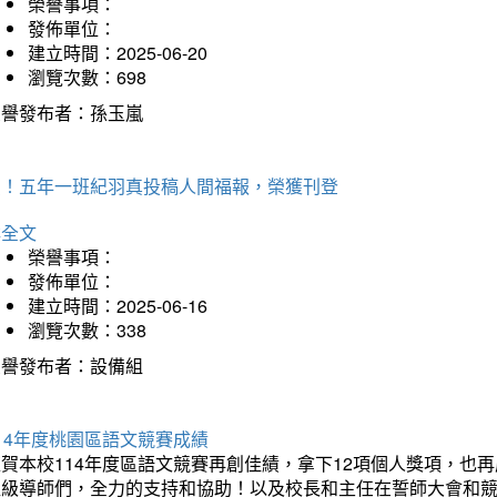
榮譽事項：
發佈單位：
建立時間：2025-06-20
瀏覽次數：698
榮譽發布者：孫玉嵐
賀！五年一班紀羽真投稿人間福報，榮獲刊登
詳全文
榮譽事項：
發佈單位：
建立時間：2025-06-16
瀏覽次數：338
榮譽發布者：設備組
14年度桃園區語文競賽成績
狂賀本校114年度區語文競賽再創佳績，拿下12項個人獎項，
班級導師們，全力的支持和協助！以及校長和主任在誓師大會和