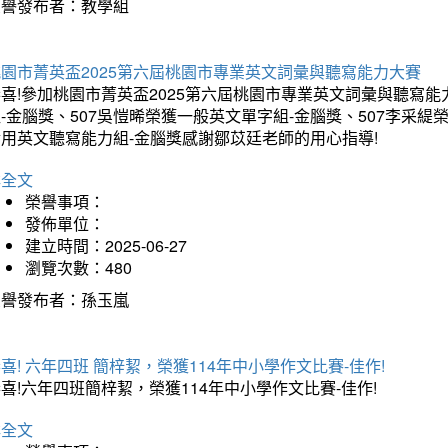
榮譽發布者：教學組
桃園市菁英盃2025第六屆桃園市專業英文詞彙與聽寫能力大賽
喜!參加桃園市菁英盃2025第六屆桃園市專業英文詞彙與聽寫能
-金腦獎、507吳愷晞榮獲一般英文單字組-金腦獎、507李采緹
實用英文聽寫能力組-金腦獎感謝鄒苡廷老師的用心指導!
詳全文
榮譽事項：
發佈單位：
建立時間：2025-06-27
瀏覽次數：480
榮譽發布者：孫玉嵐
喜! 六年四班 簡梓絜，榮獲114年中小學作文比賽-佳作!
喜!六年四班簡梓絜，榮獲114年中小學作文比賽-佳作!
詳全文