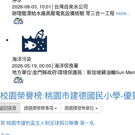
2026-08-03, 10:01│台灣自來水公司
辦理龍潭給水廠高壓電氣設備檢驗 等三合一工程
more...
海洋污染
2026-05-19, 00:00│海洋保育署
地方單位\金門縣政府\環境保護局：新加坡籍油輪Sun Mer
校園榮譽榜:桃園市建德國民小學-優
返回首頁
請選擇榮譽事項
請選擇發佈單位
賀 桃園市捷豹盃五人制足球假日聯賽 第一名