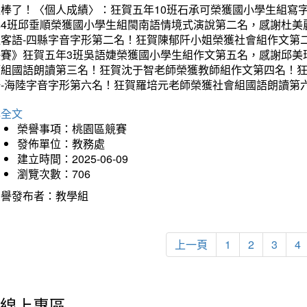
太棒了！〈個人成績〉：狂賀五年10班石承可榮獲國小學生組寫
年4班邱垂順榮獲國小學生組閩南語情境式演說第二名，感謝杜美
組客語-四縣字音字形第二名！狂賀陳郁阡小姐榮獲社會組作文第
決賽》狂賀五年3班吳語婕榮獲國小學生組作文第五名，感謝邱美
師組國語朗讀第三名！狂賀沈于智老師榮獲教師組作文第四名！
語-海陸字音字形第六名！狂賀羅培元老師榮獲社會組國語朗讀第
詳全文
榮譽事項：桃園區競賽
發佈單位：教務處
建立時間：2025-06-09
瀏覽次數：706
榮譽發布者：教學組
上一頁
1
2
3
4
線上專區