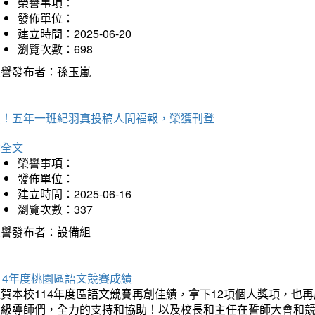
榮譽事項：
發佈單位：
建立時間：2025-06-20
瀏覽次數：698
榮譽發布者：孫玉嵐
賀！五年一班紀羽真投稿人間福報，榮獲刊登
詳全文
榮譽事項：
發佈單位：
建立時間：2025-06-16
瀏覽次數：337
榮譽發布者：設備組
14年度桃園區語文競賽成績
狂賀本校114年度區語文競賽再創佳績，拿下12項個人獎項，
班級導師們，全力的支持和協助！以及校長和主任在誓師大會和