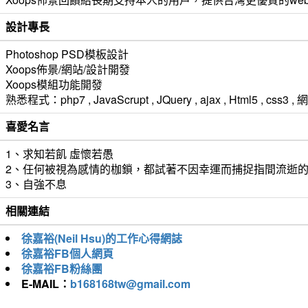
設計專長
Photoshop PSD模板設計
Xoops佈景/網站/設計開發
Xoops模組功能開發
熟悉程式：php7 , JavaScrupt , JQuery , ajax , Html5 ,
喜愛名言
1、求知若飢 虛懷若愚
2、任何被視為感情的枷鎖，都試著不因幸運而捕捉指間流逝
3、自強不息
相關連結
徐嘉裕(Neil Hsu)的工作心得網誌
徐嘉裕FB個人網頁
徐嘉裕FB粉絲團
E-MAIL：
b168168tw@gmail.com