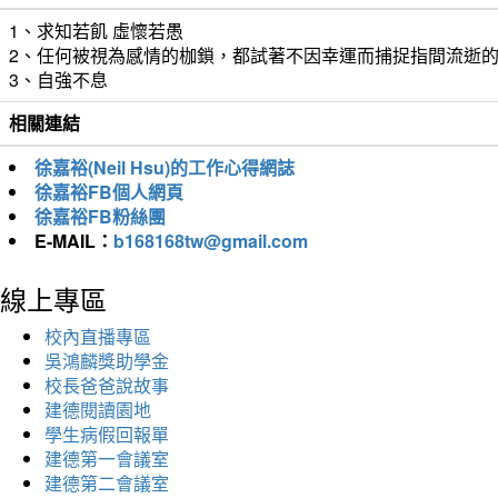
1、求知若飢 虛懷若愚
2、任何被視為感情的枷鎖，都試著不因幸運而捕捉指間流逝
3、自強不息
相關連結
徐嘉裕(Neil Hsu)的工作心得網誌
徐嘉裕FB個人網頁
徐嘉裕FB粉絲團
E-MAIL：
b168168tw@gmail.com
線上專區
校內直播專區
吳鴻麟獎助學金
校長爸爸說故事
建德閱讀園地
學生病假回報單
建德第一會議室
建德第二會議室