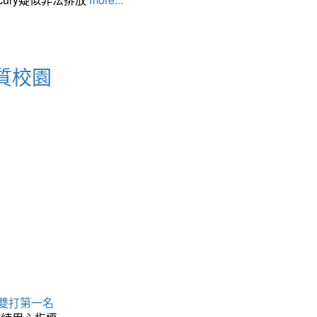
質校園
 雙打第一名