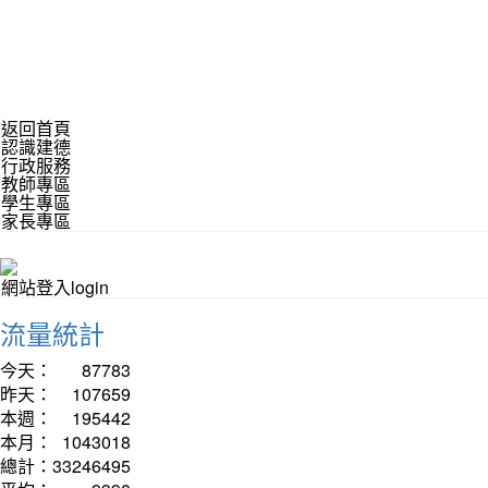
返回首頁
認識建德
行政服務
教師專區
學生專區
家長專區
網站登入login
流量統計
今天：
87783
昨天：
107659
本週：
195442
本月：
1043018
總計：
33246495