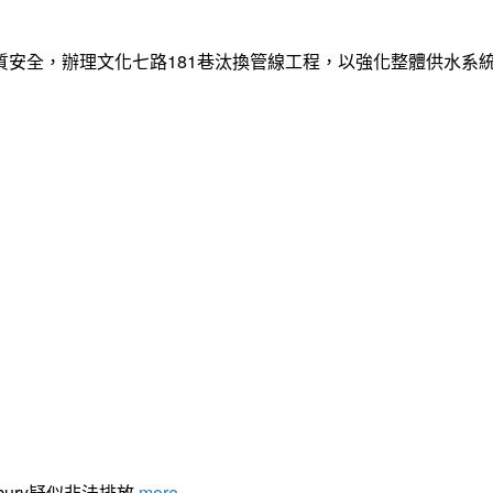
質安全，辦理文化七路181巷汰換管線工程，以強化整體供水系
cury疑似非法排放
more...