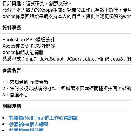
目前興趣：程式研究，創意突破。
簡介：本人致力於Xoops相關研究開發工作已有數十餘年，希望
Xoops佈景回饋給長期支持本人的用戶，提供台灣更優質的we
設計專長
Photoshop PSD模板設計
Xoops佈景/網站/設計開發
Xoops模組功能開發
熟悉程式：php7 , JavaScrupt , JQuery , ajax , Html5 ,
喜愛名言
1、求知若飢 虛懷若愚
2、任何被視為感情的枷鎖，都試著不因幸運而捕捉指間流逝
3、自強不息
相關連結
徐嘉裕(Neil Hsu)的工作心得網誌
徐嘉裕FB個人網頁
徐嘉裕FB粉絲團